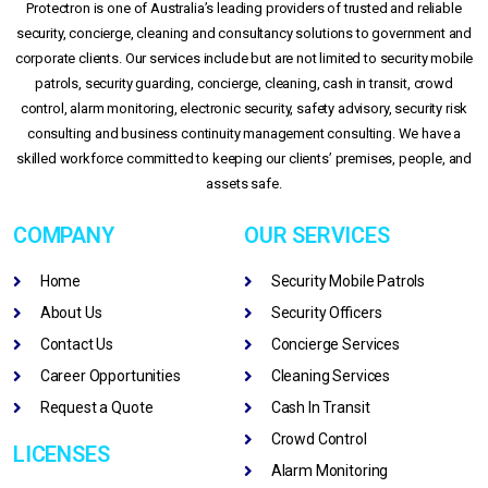
Protectron is one of Australia’s leading providers of trusted and reliable
security, concierge, cleaning and consultancy solutions to government and
corporate clients. Our services include but are not limited to security mobile
patrols, security guarding, concierge, cleaning, cash in transit, crowd
control, alarm monitoring, electronic security, safety advisory, security risk
consulting and business continuity management consulting. We have a
skilled workforce committed to keeping our clients’ premises, people, and
assets safe.
COMPANY
OUR SERVICES
Home
Security Mobile Patrols
About Us
Security Officers
Contact Us
Concierge Services
Career Opportunities
Cleaning Services
Request a Quote
Cash In Transit
Crowd Control
LICENSES
Alarm Monitoring