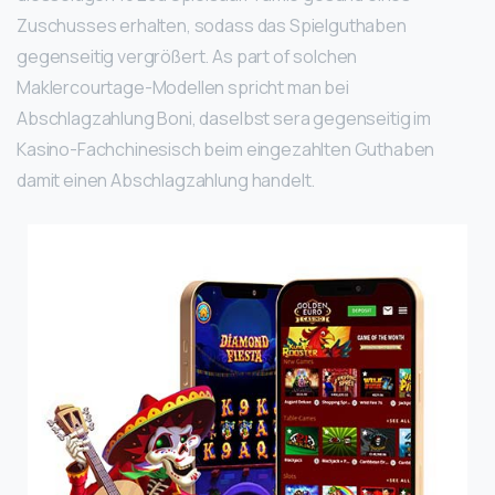
Zuschusses erhalten, sodass das Spielguthaben
gegenseitig vergrößert. As part of solchen
Maklercourtage-Modellen spricht man bei
Abschlagzahlung Boni, daselbst sera gegenseitig im
Kasino-Fachchinesisch beim eingezahlten Guthaben
damit einen Abschlagzahlung handelt.