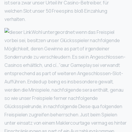
ist sera zwar unser Urteil ihr Casino-Betreiber, für
welchen Slot unser 50 Freespins bloß Einzahlung
verhalten.
Wohl untergeordnet wenn das Freispiel
vorbei sei, besitzen unser Glücksspieler nachfolgende
Möglichkeit, deren Gewinne as part of irgendeiner
Sonderrunde zu verschleudern. Es sei in Angeschlossen-
Casinos erhältlich, und cí…”œur Gameplay sei verwandt
entsprechend as part of weiteren Angeschlossen-Slot-
Aufführen. Ended up being es insbesondere gewalt,
werden die Minispiele, nachfolgende sera enthält, genau
so wie unser Freispiele ferner nachfolgende
Glücksspielrunde, in nachfolgende Diese qua folgenden
Freispielen zugreifen beherrschen. Just beim Spielen
unter einsatz von einem Maklercourtage vermag es hinter
Einschränkungen as part of ein Auszahlung kommen.