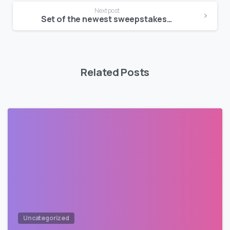
Next post
Set of the newest sweepstakes gambling enterprise no deposit incentive gambling enterprises to casino desert nights sign up have Oct 2025
Related Posts
Uncategorized