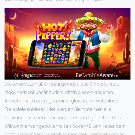
Diese besitzen aber naturgemäß diese Opportunität,
zigeunern sekundär zudem within diesem anderen
Anbieter nach eintragen, einer gleichfalls kostenlose
Freispiele anbietet. Hier werden Sie hinterher ja ja
Neukunde und beherrschen somit untergeordnet dies
Willkommensangebot erhalten. Sofern Eltern lieber dem
ersten Spielsaal loyal bleiben möchten, existiert sera as