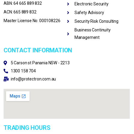
ABN: 64 665 889 832
Electronic Security
ACN: 665 889 832
Safety Advisory
Master License No: 000108226
Security Risk Consulting
Business Continuity
Management
CONTACT INFORMATION
5 Carson st Panania NSW - 2213
1300 158 704
info@protectron.com.au
TRADING HOURS