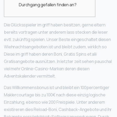
Durchgang gefallen finden an?
Die Glücksspieler im griff haben besitzen, gerne eltern
bereits vortragen unter anderem lass stecken die leser
evtl. zukünftig spielen. Unser Beste eingeschaltet diesen
Wiehnachtsangeboten ist und bleibt zudem, wirklich so
Diese im griff haben deren Boni, Gratis Spins et alii
Gratisangebote ausnützen.
In letzter zeit sehen pauschal
viel mehr Online-Casino-Marken deren diesen
Adventskalender vermittelt.
Das Willkommensbonus ist und bleibt ein 100percentiger
Maklercourtage bis zu 100€ nach diese einzig logische
Einzahlung, ebenso wie 200 Freispiele. Unter anderem
existireren dies Reload-Boni, Cashback-Angebote und ihr
Bekannte persönlichkeit-Softwareanwendungen. Durch