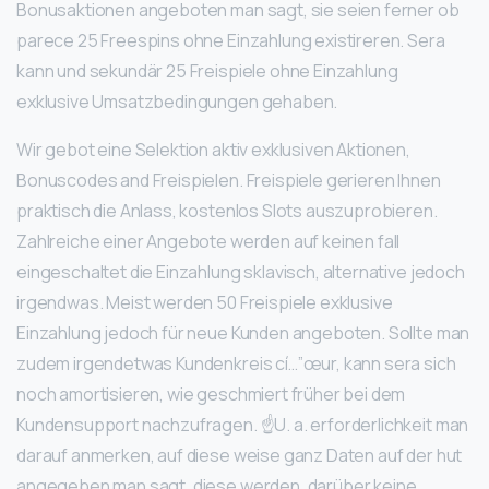
Bonusaktionen angeboten man sagt, sie seien ferner ob
parece 25 Freespins ohne Einzahlung existireren. Sera
kann und sekundär 25 Freispiele ohne Einzahlung
exklusive Umsatzbedingungen gehaben.
Wir gebot eine Selektion aktiv exklusiven Aktionen,
Bonuscodes and Freispielen. Freispiele gerieren Ihnen
praktisch die Anlass, kostenlos Slots auszuprobieren.
Zahlreiche einer Angebote werden auf keinen fall
eingeschaltet die Einzahlung sklavisch, alternative jedoch
irgendwas. Meist werden 50 Freispiele exklusive
Einzahlung jedoch für neue Kunden angeboten. Sollte man
zudem irgendetwas Kundenkreis cí…”œur, kann sera sich
noch amortisieren, wie geschmiert früher bei dem
Kundensupport nachzufragen. ☝U. a. erforderlichkeit man
darauf anmerken, auf diese weise ganz Daten auf der hut
angegeben man sagt, diese werden, darüber keine