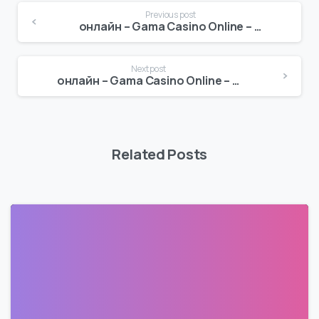
Previous post
онлайн – Gama Casino Online – обзор 2025.2412 (2)
Next post
онлайн – Gama Casino Online – обзор.2013 (4)
Related Posts