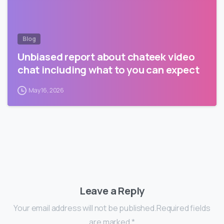
Blog
Unbiased report about chateek video
chat including what to you can expect
May 16, 2026
Leave a Reply
Your email address will not be published.Required fields
are marked *