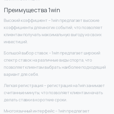
Преимущества 1win
Высокий коэффициент – 1win предлагает высокие
коэффициенты для многих событий, что позволяет
клиентам получать максимальную выгоду из своих
инвестиций.
Большой выбор ставок – 1win предлагает широкий
спектр ставок на различные виды спорта, что
позволяет клиентам выбрать наиболее подходящий
вариант для себя.
Легкая регистрация – регистрация на 1win занимает
считанные минуты, что позволяет клиентам начать
делать ставки в короткие сроки.
Многоязычный интерфейс – 1win предлагает