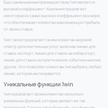
Еще одним важным преимуществом 1win является
высокий коэффициент. Компания предлагает
некоторые из самых высоких коэффициентов в мире,
что обеспечивает клиентам максимальную прибыль
от своих ставок.
1win также предлагает своим клиентам широкий
спектр дополнительных услуг, включая линию для
ставок на спорт, линию для ставок на киберспорт,
линию для ставок на политические события и многие
другие. Это позволяет клиентам 1win выбрать любую
линию, которая им понравится.
Уникальные функции 1win
1win предлагает своим клиентам несколько
уникальных функций, которые делают ее так
популярной. Одна из таких функций – это функция