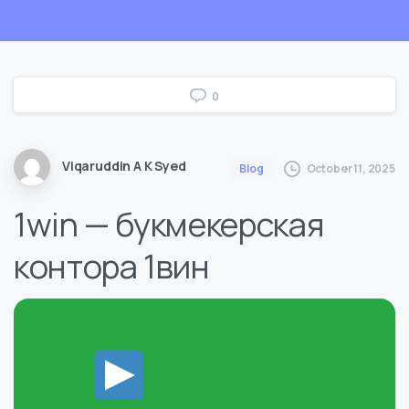
0
Viqaruddin A K Syed
October 11, 2025
Blog
1win — букмекерская
контора 1вин