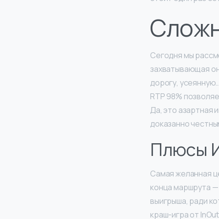
Сложн
Сегодня мы рассмо
захватывающая он
дорогу, усеянную…
RTP 98% позволяе
Да, это азартная 
доказанно честны
Плюсы И
Самая желанная це
конца маршрута — 
выигрыша, ради ко
краш-игра от InO