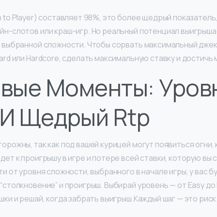
 to Player) составляет 98%, это более щедрый показатель,
н-слотов или краш-игр. Но реальный потенциал выигрыша 
и выбранной сложности. Чтобы сорвать максимальный джекп
ard или Hardcore, сделать максимальную ставку и достичь 
вые Моменты: Уров
 И Щедрый Rtp
орожны, так как под вашей курицей могут появиться огни,
дет к проигрышу в игре и потере всей ставки, которую вы 
ти от уровня сложности, выбранного в начале игры, у вас 
“столкновение” и проигрыш. Выбирай уровень — от Easy до 
шки и решай, когда забрать выигрыш.Каждый шаг — это риск