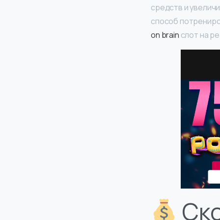
средств и увеличи
способ потрениров
on brain
слот на ре
Ско