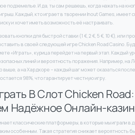
е подземелье. И да, ты сам решаешь, когда нажать на кно
грыш. Каждый, кто играет в творении Inout Games, имеет
иску и хочет иметь возможность её настраивать.
вать кнопки для быстрой ставки (1 €, 2 €, 5 €, 10 €), или п
ставить в своей следующей игре Chicken Road Casino. Бу
мете «Играть», курица перейдет на первый этап. Каждый у
зопасных линий и вероятность поражения. Например, на Л
 выше, а на Хардкоре – каждый шаг может оказаться после
остается 98%, что гарантирует честную игру.
грать В Слот Chicken Road:
м Надёжное Онлайн-кази
инает классические платформеры, в которые мы играли в д
таким особенным. Такая стратегия снижает вероятность б