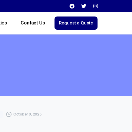
ties
Contact Us
Request a Quote
October 8, 2025