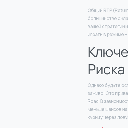
Общий RTP (Return
большинстве онлай
вашей стратегии 
играть в режиме H
Ключе
Риска
Однако будьте ост
заживо! Это приве
Road. В зависимос
меньше шансов на 
курицу через лову