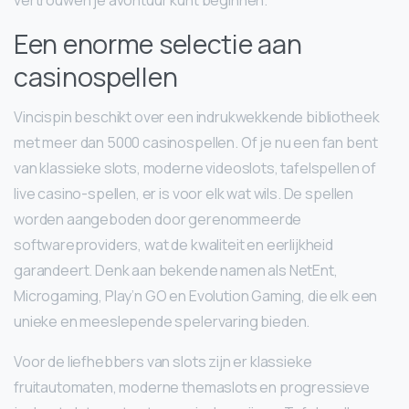
vertrouwen je avontuur kunt beginnen.
Een enorme selectie aan
casinospellen
Vincispin beschikt over een indrukwekkende bibliotheek
met meer dan 5000 casinospellen. Of je nu een fan bent
van klassieke slots, moderne videoslots, tafelspellen of
live casino-spellen, er is voor elk wat wils. De spellen
worden aangeboden door gerenommeerde
softwareproviders, wat de kwaliteit en eerlijkheid
garandeert. Denk aan bekende namen als NetEnt,
Microgaming, Play’n GO en Evolution Gaming, die elk een
unieke en meeslepende spelervaring bieden.
Voor de liefhebbers van slots zijn er klassieke
fruitautomaten, moderne themaslots en progressieve