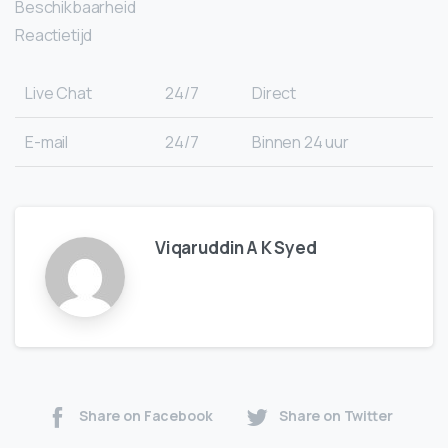
Beschikbaarheid
Reactietijd
Live Chat
24/7
Direct
E-mail
24/7
Binnen 24 uur
Viqaruddin A K Syed
Share on Facebook
Share on Twitter