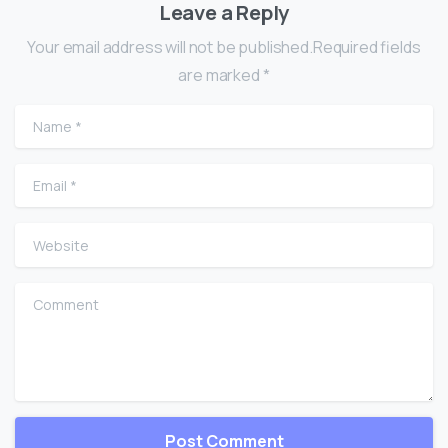
Leave a Reply
Your email address will not be published.Required fields
are marked *
Name
*
Email
*
Website
Comment