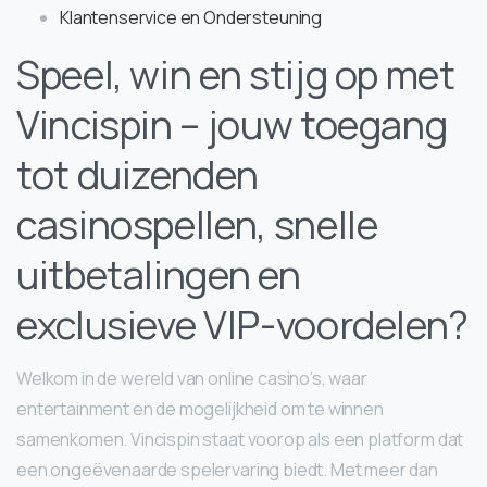
Klantenservice en Ondersteuning
Speel, win en stijg op met
Vincispin – jouw toegang
tot duizenden
casinospellen, snelle
uitbetalingen en
exclusieve VIP-voordelen?
Welkom in de wereld van online casino’s, waar
entertainment en de mogelijkheid om te winnen
samenkomen. Vincispin staat voorop als een platform dat
een ongeëvenaarde spelervaring biedt. Met meer dan