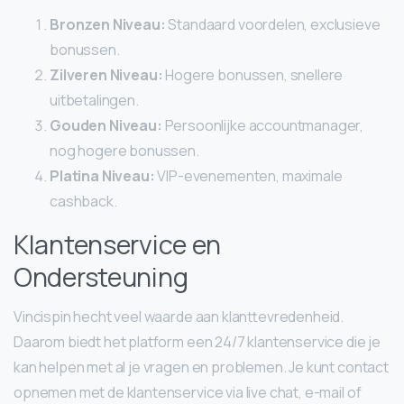
Bronzen Niveau:
Standaard voordelen, exclusieve
bonussen.
Zilveren Niveau:
Hogere bonussen, snellere
uitbetalingen.
Gouden Niveau:
Persoonlijke accountmanager,
nog hogere bonussen.
Platina Niveau:
VIP-evenementen, maximale
cashback.
Klantenservice en
Ondersteuning
Vincispin hecht veel waarde aan klanttevredenheid.
Daarom biedt het platform een 24/7 klantenservice die je
kan helpen met al je vragen en problemen. Je kunt contact
opnemen met de klantenservice via live chat, e-mail of