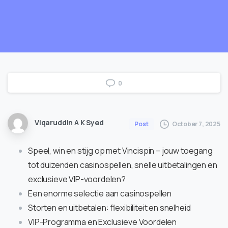
0
Viqaruddin A K Syed
October 7, 2025
Post
Speel, win en stijg op met Vincispin – jouw toegang
tot duizenden casinospellen, snelle uitbetalingen en
exclusieve VIP-voordelen?
Een enorme selectie aan casinospellen
Storten en uitbetalen: flexibiliteit en snelheid
VIP-Programma en Exclusieve Voordelen