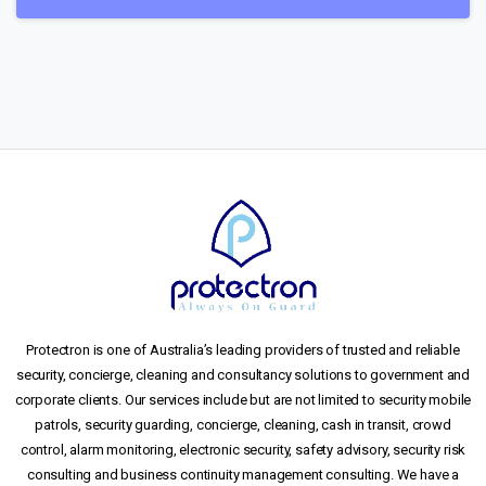
Protectron is one of Australia’s leading providers of trusted and reliable
security, concierge, cleaning and consultancy solutions to government and
corporate clients. Our services include but are not limited to security mobile
patrols, security guarding, concierge, cleaning, cash in transit, crowd
control, alarm monitoring, electronic security, safety advisory, security risk
consulting and business continuity management consulting. We have a