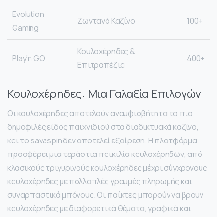
Evolution
Ζωντανό Καζίνο
100+
Gaming
Κουλοχέρηδες &
Play’n GO
400+
Επιτραπέζια
Κουλοχέρηδες: Μια Γαλαξία Επιλογών
Οι κουλοχέρηδες αποτελούν αναμφισβήτητα το πιο
δημοφιλές είδος παιχνιδιού στα διαδικτυακά καζίνο,
και το savaspin δεν αποτελεί εξαίρεση. Η πλατφόρμα
προσφέρει μια τεράστια ποικιλία κουλοχέρηδων, από
κλασικούς τριγυρινούς κουλοχέρηδες μέχρι σύγχρονους
κουλοχέρηδες με πολλαπλές γραμμές πληρωμής και
συναρπαστικά μπόνους. Οι παίκτες μπορούν να βρουν
κουλοχέρηδες με διαφορετικά θέματα, γραφικά και