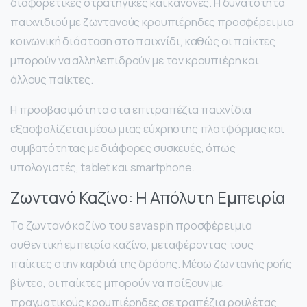
διαφορετικές στρατηγικές και κανόνες. Η δυνατότητα
παιχνιδιού με ζωντανούς κρουπιέρηδες προσφέρει μια
κοινωνική διάσταση στο παιχνίδι, καθώς οι παίκτες
μπορούν να αλληλεπιδρούν με τον κρουπιέρη και
άλλους παίκτες.
Η προσβασιμότητα στα επιτραπέζια παιχνίδια
εξασφαλίζεται μέσω μιας εύχρηστης πλατφόρμας και
συμβατότητας με διάφορες συσκευές, όπως
υπολογιστές, tablet και smartphone.
Ζωντανό Καζίνο: Η Απόλυτη Εμπειρία
Το ζωντανό καζίνο του savaspin προσφέρει μια
αυθεντική εμπειρία καζίνο, μεταφέροντας τους
παίκτες στην καρδιά της δράσης. Μέσω ζωντανής ροής
βίντεο, οι παίκτες μπορούν να παίξουν με
πραγματικούς κρουπιέρηδες σε τραπέζια ρουλέτας,