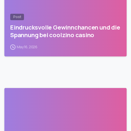
Post
Eindrucksvolle Gewinnchancen und die
Spannung bei coolzino casino
May 16, 2026