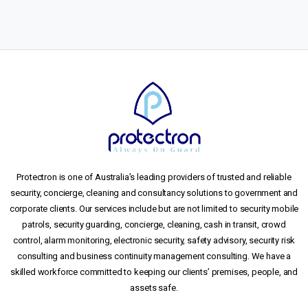
Protectron is one of Australia’s leading providers of trusted and reliable
security, concierge, cleaning and consultancy solutions to government and
corporate clients. Our services include but are not limited to security mobile
patrols, security guarding, concierge, cleaning, cash in transit, crowd
control, alarm monitoring, electronic security, safety advisory, security risk
consulting and business continuity management consulting. We have a
skilled workforce committed to keeping our clients’ premises, people, and
assets safe.