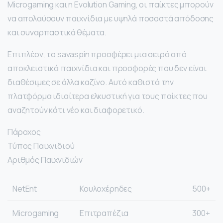
Microgaming και η Evolution Gaming, οι παίκτες μπορούν
να απολαύσουν παιχνίδια με υψηλά ποσοστά απόδοσης
και συναρπαστικά θέματα.
Επιπλέον, το savaspin προσφέρει μια σειρά από
αποκλειστικά παιχνίδια και προσφορές που δεν είναι
διαθέσιμες σε άλλα καζίνο. Αυτό καθιστά την
πλατφόρμα ιδιαίτερα ελκυστική για τους παίκτες που
αναζητούν κάτι νέο και διαφορετικό.
Πάροχος
Τύπος Παιχνιδιού
Αριθμός Παιχνιδιών
NetEnt
Κουλοχέρηδες
500+
Microgaming
Επιτραπέζια
300+