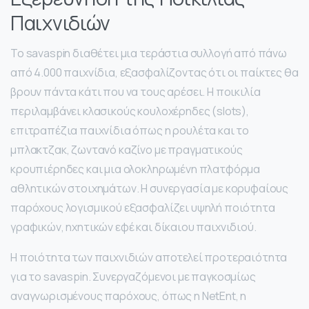
Παιχνιδιών
Το savaspin διαθέτει μια τεράστια συλλογή από πάνω
από 4.000 παιχνίδια, εξασφαλίζοντας ότι οι παίκτες θα
βρουν πάντα κάτι που να τους αρέσει. Η ποικιλία
περιλαμβάνει κλασικούς κουλοχέρηδες (slots),
επιτραπέζια παιχνίδια όπως η ρουλέτα και το
μπλακτζακ, ζωντανό καζίνο με πραγματικούς
κρουπιέρηδες και μια ολοκληρωμένη πλατφόρμα
αθλητικών στοιχημάτων. Η συνεργασία με κορυφαίους
παρόχους λογισμικού εξασφαλίζει υψηλή ποιότητα
γραφικών, ηχητικών εφέ και δίκαιου παιχνιδιού.
Η ποιότητα των παιχνιδιών αποτελεί προτεραιότητα
για το savaspin. Συνεργαζόμενοι με παγκοσμίως
αναγνωρισμένους παρόχους, όπως η NetEnt, η