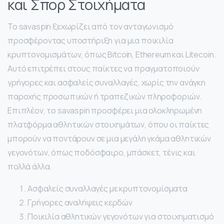
και Σπορ Στοιχήματα
Το savaspin ξεχωρίζει από τον ανταγωνισμό
προσφέροντας υποστήριξη για μια ποικιλία
κρυπτονομισμάτων, όπως Bitcoin, Ethereum και Litecoin.
Αυτό επιτρέπει στους παίκτες να πραγματοποιούν
γρήγορες και ασφαλείς συναλλαγές, χωρίς την ανάγκη
παροχής προσωπικών ή τραπεζικών πληροφοριών.
Επιπλέον, το savaspin προσφέρει μια ολοκληρωμένη
πλατφόρμα αθλητικών στοιχημάτων, όπου οι παίκτες
μπορούν να ποντάρουν σε μια μεγάλη γκάμα αθλητικών
γεγονότων, όπως ποδόσφαιρο, μπάσκετ, τένις και
πολλά άλλα.
Ασφαλείς συναλλαγές με κρυπτονομίσματα
Γρήγορες αναλήψεις κερδών
Ποικιλία αθλητικών γεγονότων για στοιχηματισμό