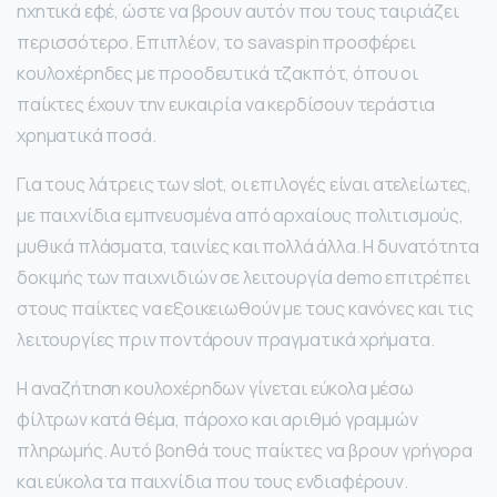
ηχητικά εφέ, ώστε να βρουν αυτόν που τους ταιριάζει
περισσότερο. Επιπλέον, το savaspin προσφέρει
κουλοχέρηδες με προοδευτικά τζακπότ, όπου οι
παίκτες έχουν την ευκαιρία να κερδίσουν τεράστια
χρηματικά ποσά.
Για τους λάτρεις των slot, οι επιλογές είναι ατελείωτες,
με παιχνίδια εμπνευσμένα από αρχαίους πολιτισμούς,
μυθικά πλάσματα, ταινίες και πολλά άλλα. Η δυνατότητα
δοκιμής των παιχνιδιών σε λειτουργία demo επιτρέπει
στους παίκτες να εξοικειωθούν με τους κανόνες και τις
λειτουργίες πριν ποντάρουν πραγματικά χρήματα.
Η αναζήτηση κουλοχέρηδων γίνεται εύκολα μέσω
φίλτρων κατά θέμα, πάροχο και αριθμό γραμμών
πληρωμής. Αυτό βοηθά τους παίκτες να βρουν γρήγορα
και εύκολα τα παιχνίδια που τους ενδιαφέρουν.