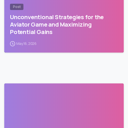
Post
Unconventional Strategies for the
Aviator Game and Maximizing
Potential Gains
May 16, 2026