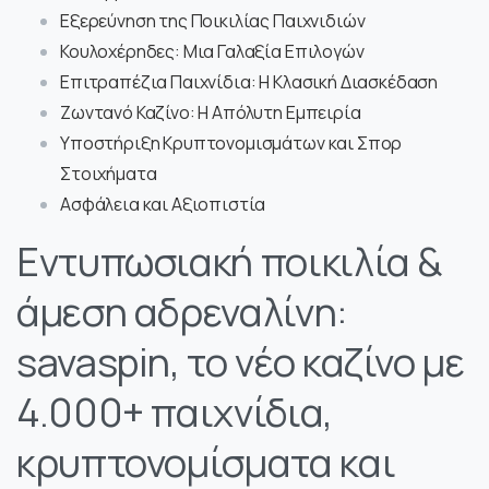
Εξερεύνηση της Ποικιλίας Παιχνιδιών
Κουλοχέρηδες: Μια Γαλαξία Επιλογών
Επιτραπέζια Παιχνίδια: Η Κλασική Διασκέδαση
Ζωντανό Καζίνο: Η Απόλυτη Εμπειρία
Υποστήριξη Κρυπτονομισμάτων και Σπορ
Στοιχήματα
Ασφάλεια και Αξιοπιστία
Εντυπωσιακή ποικιλία &
άμεση αδρεναλίνη:
savaspin, το νέο καζίνο με
4.000+ παιχνίδια,
κρυπτονομίσματα και