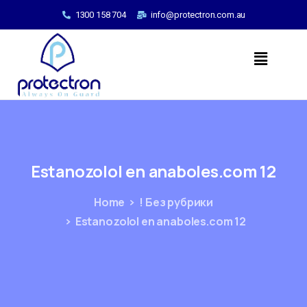
1300 158 704
info@protectron.com.au
Estanozolol
en
anaboles.com
12
Home
! Без рубрики
Estanozolol en anaboles.com 12