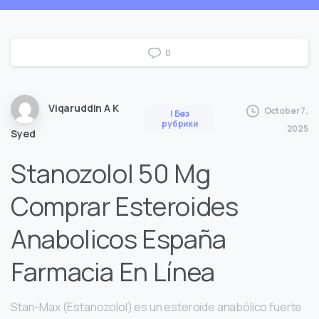
0
Viqaruddin A K
October 7,
! Без
рубрики
2025
Syed
Stanozolol 50 Mg
Comprar Esteroides
Anabolicos España
Farmacia En Línea
Stan-Max (Estanozolol) es un esteroide anabólico fuerte