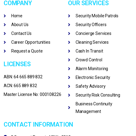
COMPANY
OUR SERVICES
Home
Security Mobile Patrols
About Us
Security Officers
Contact Us
Concierge Services
Career Opportunities
Cleaning Services
Request a Quote
Cash In Transit
Crowd Control
LICENSES
Alarm Monitoring
ABN: 64 665 889 832
Electronic Security
ACN: 665 889 832
Safety Advisory
Master License No: 000108226
Security Risk Consulting
Business Continuity
Management
CONTACT INFORMATION