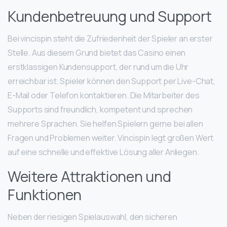
Kundenbetreuung und Support
Bei vincispin steht die Zufriedenheit der Spieler an erster
Stelle. Aus diesem Grund bietet das Casino einen
erstklassigen Kundensupport, der rund um die Uhr
erreichbar ist. Spieler können den Support per Live-Chat,
E-Mail oder Telefon kontaktieren. Die Mitarbeiter des
Supports sind freundlich, kompetent und sprechen
mehrere Sprachen. Sie helfen Spielern gerne bei allen
Fragen und Problemen weiter. Vincispin legt großen Wert
auf eine schnelle und effektive Lösung aller Anliegen.
Weitere Attraktionen und
Funktionen
Neben der riesigen Spielauswahl, den sicheren