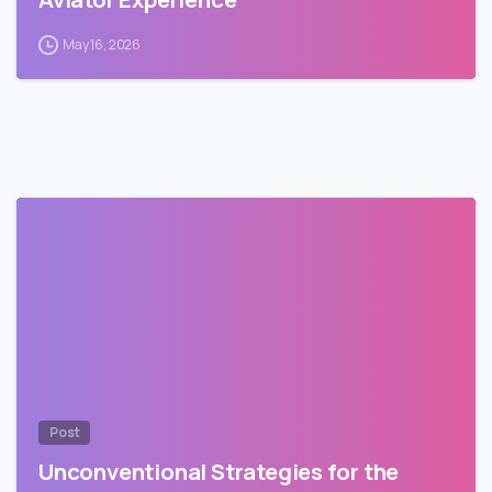
May 16, 2026
Post
Unconventional Strategies for the