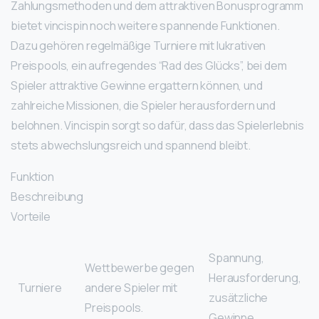
Zahlungsmethoden und dem attraktiven Bonusprogramm
bietet vincispin noch weitere spannende Funktionen.
Dazu gehören regelmäßige Turniere mit lukrativen
Preispools, ein aufregendes “Rad des Glücks”, bei dem
Spieler attraktive Gewinne ergattern können, und
zahlreiche Missionen, die Spieler herausfordern und
belohnen. Vincispin sorgt so dafür, dass das Spielerlebnis
stets abwechslungsreich und spannend bleibt.
Funktion
Beschreibung
Vorteile
Spannung,
Wettbewerbe gegen
Herausforderung,
Turniere
andere Spieler mit
zusätzliche
Preispools.
Gewinne