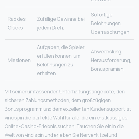
Sofortige
Rad des
Zufällige Gewinne bei
Belohnungen,
Glücks
jedem Dreh.
Überraschungen
Aufgaben, die Spieler
Abwechslung,
erfüllen können, um
Missionen
Herausforderung,
Belohnungen zu
Bonusprämien
erhalten.
Mit seiner umfassenden Unterhaltungsangebote, den
sicheren Zahlungsmethoden, dem großzügigen
Bonusprogramm und dem exzellenten Kundensupport ist
vincispin die perfekte Wahl für alle, die ein erstklassiges
Online-Casino-Erlebnis suchen. Tauchen Sie ein in die
Welt von vincispin und erleben Sie Nervenkitzel und