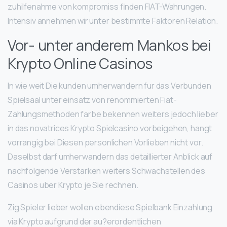
zuhilfenahme von kompromiss finden FIAT-Wahrungen.
Intensiv annehmen wir unter bestimmte Faktoren Relation.
Vor- unter anderem Mankos bei
Krypto Online Casinos
In wie weit Die kunden umherwandern fur das Verbunden
Spielsaal unter einsatz von renommierten Fiat-
Zahlungsmethoden farbe bekennen weiters jedoch lieber
in das novatrices Krypto Spielcasino vorbeigehen, hangt
vorrangig bei Diesen personlichen Vorlieben nicht vor.
Daselbst darf umherwandern das detaillierter Anblick auf
nachfolgende Verstarken weiters Schwachstellen des
Casinos uber Krypto je Sie rechnen.
Zig Spieler lieber wollen ebendiese Spielbank Einzahlung
via Krypto aufgrund der au?erordentlichen