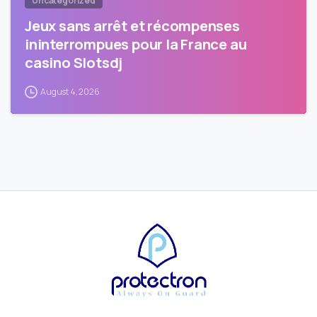
Uncategorized
Jeux sans arrêt et récompenses
ininterrompues pour la France au
casino Slotsdj
August 4, 2026