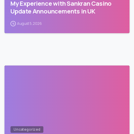
My Experience with Sankran Casino
Update Announcements in UK
August 5, 2026
Uncategorized