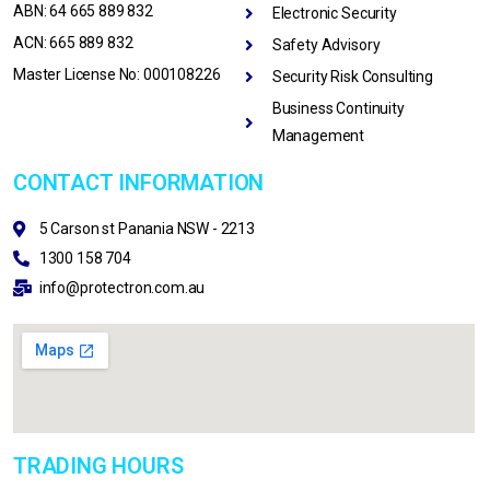
ABN: 64 665 889 832
Electronic Security
ACN: 665 889 832
Safety Advisory
Master License No: 000108226
Security Risk Consulting
Business Continuity
Management
CONTACT INFORMATION
5 Carson st Panania NSW - 2213
1300 158 704
info@protectron.com.au
TRADING HOURS