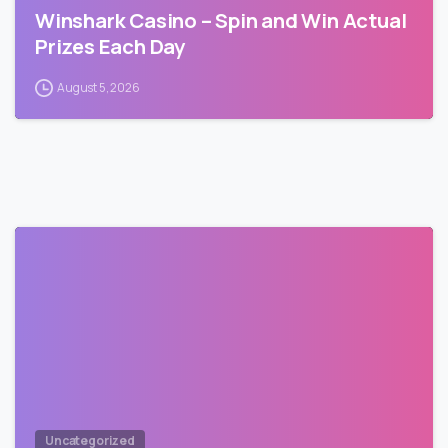
Winshark Casino – Spin and Win Actual
Prizes Each Day
August 5, 2026
Uncategorized