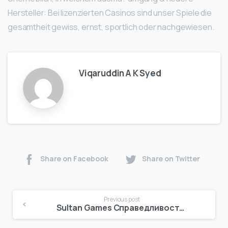
Hersteller: Bei lizenzierten Casinos sind unser Spiele die
gesamtheit gewiss, ernst, sportlich oder nachgewiesen.
Viqaruddin A K Syed
Share on Facebook
Share on Twitter
Previous post
Sultan Games Справедливость и защита данных игроков.1276