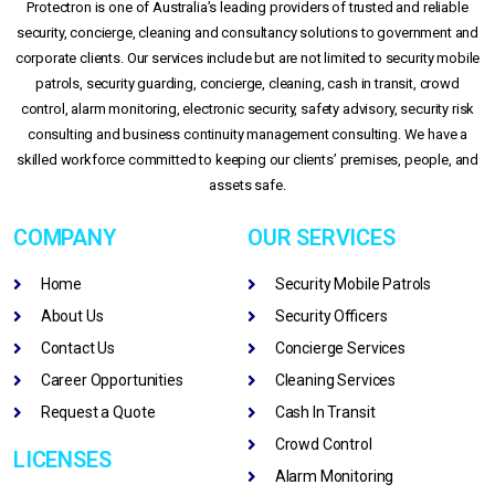
Protectron is one of Australia’s leading providers of trusted and reliable
security, concierge, cleaning and consultancy solutions to government and
corporate clients. Our services include but are not limited to security mobile
patrols, security guarding, concierge, cleaning, cash in transit, crowd
control, alarm monitoring, electronic security, safety advisory, security risk
consulting and business continuity management consulting. We have a
skilled workforce committed to keeping our clients’ premises, people, and
assets safe.
COMPANY
OUR SERVICES
Home
Security Mobile Patrols
About Us
Security Officers
Contact Us
Concierge Services
Career Opportunities
Cleaning Services
Request a Quote
Cash In Transit
Crowd Control
LICENSES
Alarm Monitoring