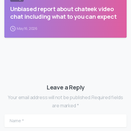
Unbiased report about chateek video
chat including what to you can expect
May 16, 2026
Leave a Reply
Your email address will not be published.Required fields
are marked *
Name
*