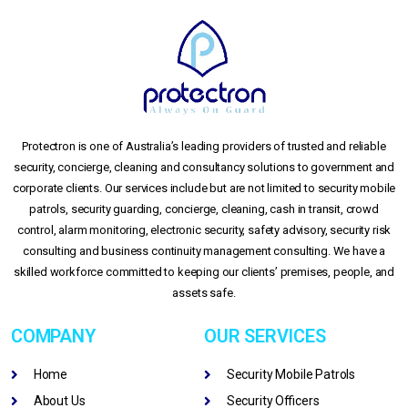
Protectron is one of Australia’s leading providers of trusted and reliable
security, concierge, cleaning and consultancy solutions to government and
corporate clients. Our services include but are not limited to security mobile
patrols, security guarding, concierge, cleaning, cash in transit, crowd
control, alarm monitoring, electronic security, safety advisory, security risk
consulting and business continuity management consulting. We have a
skilled workforce committed to keeping our clients’ premises, people, and
assets safe.
COMPANY
OUR SERVICES
Home
Security Mobile Patrols
About Us
Security Officers