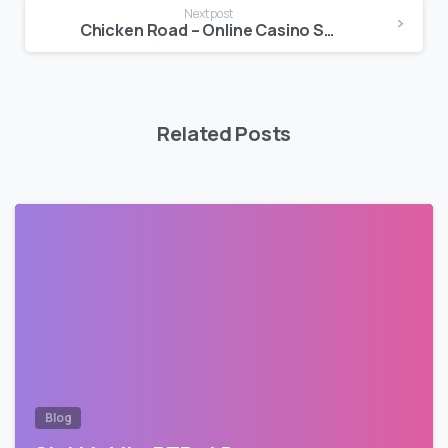
Next post
Chicken Road – Online Casino Slot Highlighting Chickens Crossing to Riches.1739
Related Posts
Blog