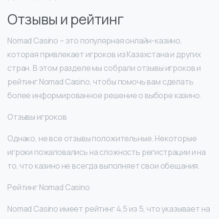
Отзывы и рейтинг
Nomad Casino – это популярная онлайн-казино,
которая привлекает игроков из Казахстана и других
стран. В этом разделе мы собрали отзывы игроков и
рейтинг Nomad Casino, чтобы помочь вам сделать
более информированное решение о выборе казино.
Отзывы игроков
Однако, не все отзывы положительные. Некоторые
игроки пожаловались на сложность регистрации и на
то, что казино не всегда выполняет свои обещания.
Рейтинг Nomad Casino
Nomad Casino имеет рейтинг 4,5 из 5, что указывает на