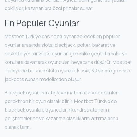
çekilişler, kazananlara özel prizalar sunar.
En Popüler Oyunlar
Mostbet Türkiye casino’da oynanabilecek en popüler
oyunlar arasında slots, blackjack, poker, bakarat ve
roulette yer alır. Slots oyunları genellikle çeşitli temalar ve
konulara dayanarak oyuncuları heyecana düşürür. Mostbet
Türkiye’de bulunan slots oyunları, klasik, 3D ve progressive
jackpots sunan modellerden oluşur.
Blackjack oyunu, stratejik ve matematiksel becerileri
gerektiren bir oyun olarak bilinir. Mostbet Türkiye’de
blackjack oyunları, oyuncuların kendi stratejilerini
geliştirmelerine ve kazanma olasılıklarını artırmalarına
olanak tanır.