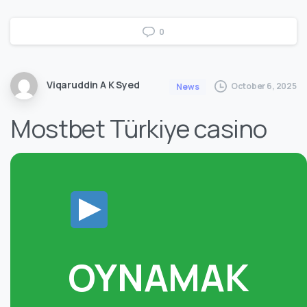
0
Viqaruddin A K Syed
October 6, 2025
News
Mostbet Türkiye casino
OYNAMAK