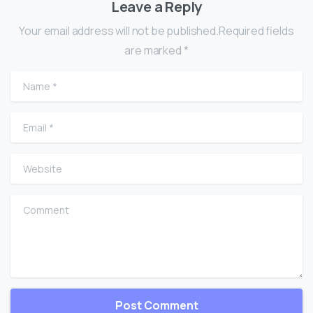
Leave a Reply
Your email address will not be published.Required fields
are marked *
Name
*
Email
*
Website
Comment