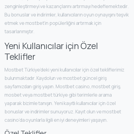
zenginleştirmeyi ve kazançlarını artırmayı hedeflemektedir.
Bu bonuslar ve indirimler, kullanıcıların oyun oynayışını teşvik
etmek ve mostbet’in popülerliğini artırmak için
tasarlanmıştır.
Yeni Kullanıcılar için Özel
Teklifler
Mostbet Türkiye’deki yeni kullanıcılar için özel tekliflerimiz
bulunmaktadır. Kaydolun ve mostbet güncel giriş
sayfamızdan giriş yapın. Mostbet casino, mostbet giriş,
mosbet veya mostbet türkiye gibi terimlerle arama
yaparak bizimle tanışın. Yeni kayıtlı kullanıcılar için özel
bonuslar ve indirimler sunuyoruz. Kayıt olun ve mostbet
casino’da oyunlarla ilgili en iyi deneyimleri yaşayın.
Özel Teklifler