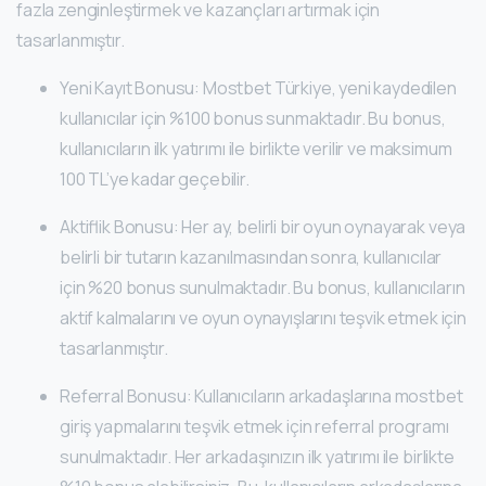
fazla zenginleştirmek ve kazançları artırmak için
tasarlanmıştır.
Yeni Kayıt Bonusu: Mostbet Türkiye, yeni kaydedilen
kullanıcılar için %100 bonus sunmaktadır. Bu bonus,
kullanıcıların ilk yatırımı ile birlikte verilir ve maksimum
100 TL’ye kadar geçebilir.
Aktiflik Bonusu: Her ay, belirli bir oyun oynayarak veya
belirli bir tutarın kazanılmasından sonra, kullanıcılar
için %20 bonus sunulmaktadır. Bu bonus, kullanıcıların
aktif kalmalarını ve oyun oynayışlarını teşvik etmek için
tasarlanmıştır.
Referral Bonusu: Kullanıcıların arkadaşlarına mostbet
giriş yapmalarını teşvik etmek için referral programı
sunulmaktadır. Her arkadaşınızın ilk yatırımı ile birlikte