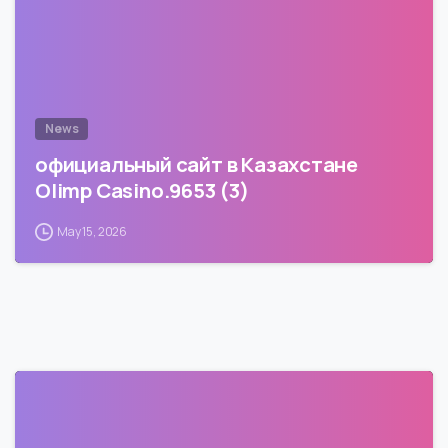
News
официальный сайт в Казахстане
Olimp Casino.9653 (3)
May 15, 2026