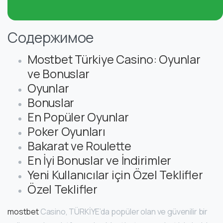
Содержимое
Mostbet Türkiye Casino: Oyunlar
ve Bonuslar
Oyunlar
Bonuslar
En Popüler Oyunlar
Poker Oyunları
Bakarat ve Roulette
En İyi Bonuslar ve İndirimler
Yeni Kullanıcılar için Özel Teklifler
Özel Teklifler
mostbet
Casino, TÜRKİYE’da popüler olan ve güvenilir bir