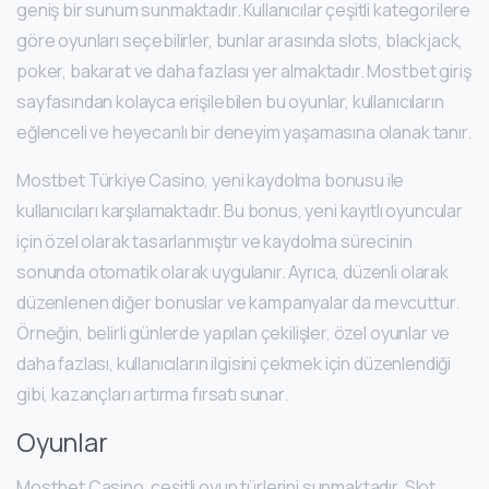
geniş bir sunum sunmaktadır. Kullanıcılar çeşitli kategorilere
göre oyunları seçebilirler, bunlar arasında slots, blackjack,
poker, bakarat ve daha fazlası yer almaktadır. Mostbet giriş
sayfasından kolayca erişilebilen bu oyunlar, kullanıcıların
eğlenceli ve heyecanlı bir deneyim yaşamasına olanak tanır.
Mostbet Türkiye Casino, yeni kaydolma bonusu ile
kullanıcıları karşılamaktadır. Bu bonus, yeni kayıtlı oyuncular
için özel olarak tasarlanmıştır ve kaydolma sürecinin
sonunda otomatik olarak uygulanır. Ayrıca, düzenli olarak
düzenlenen diğer bonuslar ve kampanyalar da mevcuttur.
Örneğin, belirli günlerde yapılan çekilişler, özel oyunlar ve
daha fazlası, kullanıcıların ilgisini çekmek için düzenlendiği
gibi, kazançları artırma fırsatı sunar.
Oyunlar
Mostbet Casino, çeşitli oyun türlerini sunmaktadır. Slot