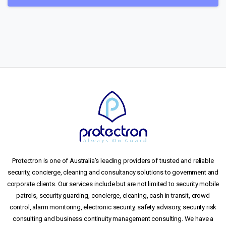
Protectron is one of Australia’s leading providers of trusted and reliable
security, concierge, cleaning and consultancy solutions to government and
corporate clients. Our services include but are not limited to security mobile
patrols, security guarding, concierge, cleaning, cash in transit, crowd
control, alarm monitoring, electronic security, safety advisory, security risk
consulting and business continuity management consulting. We have a