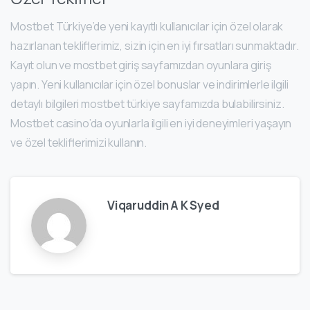
Mostbet Türkiye’de yeni kayıtlı kullanıcılar için özel olarak
hazırlanan tekliflerimiz, sizin için en iyi fırsatları sunmaktadır.
Kayıt olun ve mostbet giriş sayfamızdan oyunlara giriş
yapın. Yeni kullanıcılar için özel bonuslar ve indirimlerle ilgili
detaylı bilgileri mostbet türkiye sayfamızda bulabilirsiniz.
Mostbet casino’da oyunlarla ilgili en iyi deneyimleri yaşayın
ve özel tekliflerimizi kullanın.
Viqaruddin A K Syed