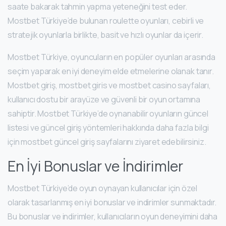
saate bakarak tahmin yapma yeteneğini test eder.
Mostbet Türkiye’de bulunan roulette oyunları, cebirli ve
stratejik oyunlarla birlikte, basit ve hızlı oyunlar da içerir.
Mostbet Türkiye, oyuncuların en popüler oyunları arasında
seçim yaparak en iyi deneyim elde etmelerine olanak tanır.
Mostbet giriş, mostbet giris ve mostbet casino sayfaları,
kullanıcı dostu bir arayüze ve güvenli bir oyun ortamına
sahiptir. Mostbet Türkiye’de oynanabilir oyunların güncel
listesi ve güncel giriş yöntemleri hakkında daha fazla bilgi
için mostbet güncel giriş sayfalarını ziyaret edebilirsiniz.
En İyi Bonuslar ve İndirimler
Mostbet Türkiye’de oyun oynayan kullanıcılar için özel
olarak tasarlanmış en iyi bonuslar ve indirimler sunmaktadır.
Bu bonuslar ve indirimler, kullanıcıların oyun deneyimini daha