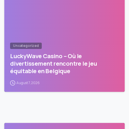
Uncategorized
LuckyWave Casino – Où le
divertissement rencontre le jeu
équitable en Belgique
August 7, 2026