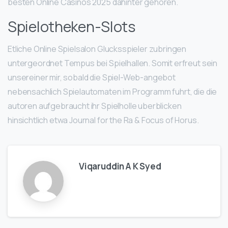
besten Online Casinos 2025 dahinter gehoren.
Spielotheken-Slots
Etliche Online Spielsalon Glucksspieler zubringen
untergeordnet Tempus bei Spielhallen. Somit erfreut sein
unsereiner mir, sobald die Spiel-Web-angebot
nebensachlich Spielautomaten im Programm fuhrt, die die
autoren aufgebraucht ihr Spielholle uberblicken
hinsichtlich etwa Journal for the Ra & Focus of Horus.
Viqaruddin A K Syed