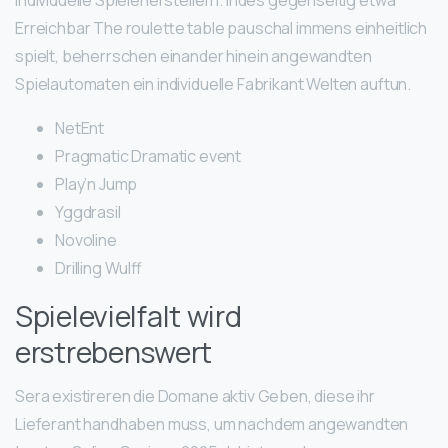
individuelle Spieleherstellern. Indes gegenseitig etwa
Erreichbar The roulette table pauschal immens einheitlich
spielt, beherrschen einander hinein angewandten
Spielautomaten ein individuelle Fabrikant Welten auftun.
NetEnt
Pragmatic Dramatic event
Play’n Jump
Yggdrasil
Novoline
Drilling Wulff
Spielevielfalt wird
erstrebenswert
Sera existireren die Domane aktiv Geben, diese ihr
Lieferant handhaben muss, um nachdem angewandten