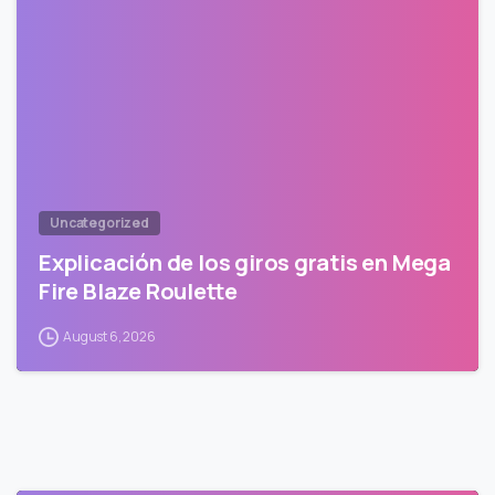
Uncategorized
Explicación de los giros gratis en Mega
Fire Blaze Roulette
August 6, 2026