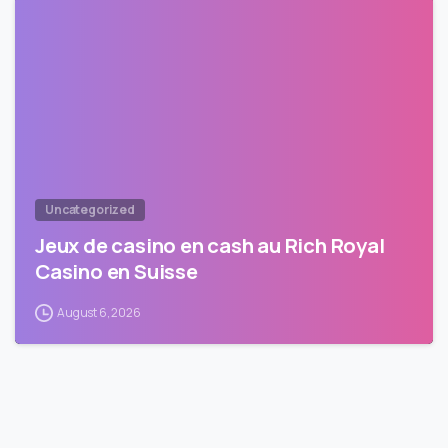
Uncategorized
Jeux de casino en cash au Rich Royal
Casino en Suisse
August 6, 2026