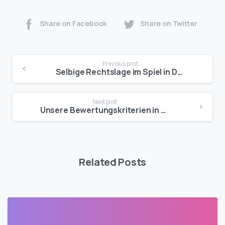
Share on Facebook
Share on Twitter
Previous post
Selbige Rechtslage im Spiel in Deutschland abgemacht
Next post
Unsere Bewertungskriterien in der Auslese de l’ensemble des erfolgreichsten Spielsaal blank Eintragung
Related Posts