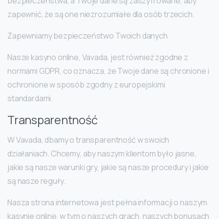
bezpieczeństwa, a Twoje dane są zaszyfrowane, aby
zapewnić, że są one niezrozumiałe dla osób trzecich.
Zapewniamy bezpieczeństwo Twoich danych
Nasze kasyno online, Vavada, jest również zgodne z
normami GDPR, co oznacza, że Twoje dane są chronione i
ochronione w sposób zgodny z europejskimi
standardami.
Transparentność
W Vavada, dbamy o transparentność w swoich
działaniach. Chcemy, aby naszym klientom było jasne,
jakie są nasze warunki gry, jakie są nasze procedury i jakie
są nasze reguły.
Nasza strona internetowa jest pełna informacji o naszym
kasynie online, w tym o naszych grach, naszych bonusach