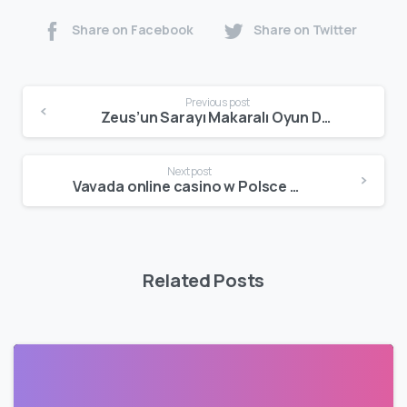
Share on Facebook
Share on Twitter
Previous post
Zeus’un Sarayı Makaralı Oyun Değerlendirmesi: Işıkların Tanrısı Zeus’un Tanrısal Diyarlardan Sunulan Kazançları
Next post
Vavada online casino w Polsce opinie graczy.1316
Related Posts