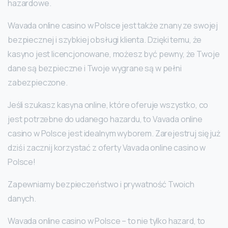
hazardowe.
Wavada online casino w Polsce jest także znany ze swojej
bezpiecznej i szybkiej obsługi klienta. Dzięki temu, że
kasyno jest licencjonowane, możesz być pewny, że Twoje
dane są bezpieczne i Twoje wygrane są w pełni
zabezpieczone.
Jeśli szukasz kasyna online, które oferuje wszystko, co
jest potrzebne do udanego hazardu, to Vavada online
casino w Polsce jest idealnym wyborem. Zarejestruj się już
dziś i zacznij korzystać z oferty Vavada online casino w
Polsce!
Zapewniamy bezpieczeństwo i prywatność Twoich
danych.
Wavada online casino w Polsce – to nie tylko hazard, to