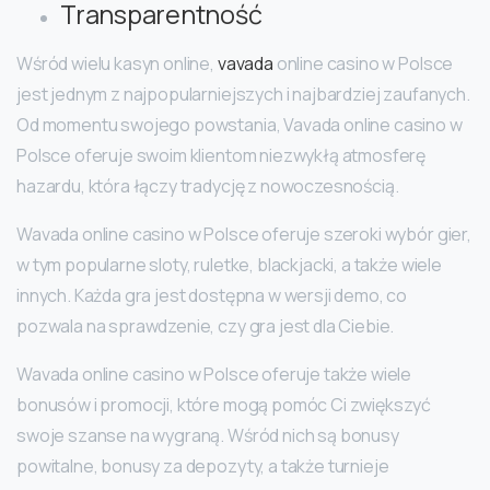
Transparentność
Wśród wielu kasyn online,
vavada
online casino w Polsce
jest jednym z najpopularniejszych i najbardziej zaufanych.
Od momentu swojego powstania, Vavada online casino w
Polsce oferuje swoim klientom niezwykłą atmosferę
hazardu, która łączy tradycję z nowoczesnością.
Wavada online casino w Polsce oferuje szeroki wybór gier,
w tym popularne sloty, ruletke, blackjacki, a także wiele
innych. Każda gra jest dostępna w wersji demo, co
pozwala na sprawdzenie, czy gra jest dla Ciebie.
Wavada online casino w Polsce oferuje także wiele
bonusów i promocji, które mogą pomóc Ci zwiększyć
swoje szanse na wygraną. Wśród nich są bonusy
powitalne, bonusy za depozyty, a także turnieje