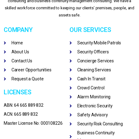
consulting and business continuity management consulting. We have a
skilled workforce committed to keeping our clients’ premises, people, and
assets safe.
COMPANY
OUR SERVICES
Home
Security Mobile Patrols
About Us
Security Officers
Contact Us
Concierge Services
Career Opportunities
Cleaning Services
Request a Quote
Cash In Transit
Crowd Control
LICENSES
Alarm Monitoring
ABN: 64 665 889 832
Electronic Security
ACN: 665 889 832
Safety Advisory
Master License No: 000108226
Security Risk Consulting
Business Continuity