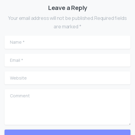
Leave a Reply
Your email address will not be published.Required fields
are marked *
Name
*
Email
*
Website
Comment