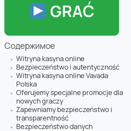
GRAĆ
Содержимое
Witryna kasyna online
Bezpieczeństwo i autentyczność
Witryna kasyna online Vavada
Polska
Oferujemy specjalne promocje dla
nowych graczy
Zapewniamy bezpieczeństwo i
transparentność
Bezpieczeństwo danych