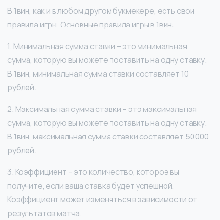
В 1вин, как и в любом другом букмекере, есть свои
правила игры. Основные правила игры в 1вин:
1. Минимальная сумма ставки – это минимальная
сумма, которую вы можете поставить на одну ставку.
В 1вин, минимальная сумма ставки составляет 10
рублей.
2. Максимальная сумма ставки – это максимальная
сумма, которую вы можете поставить на одну ставку.
В 1вин, максимальная сумма ставки составляет 50 000
рублей.
3. Коэффициент – это количество, которое вы
получите, если ваша ставка будет успешной.
Коэффициент может изменяться в зависимости от
результатов матча.