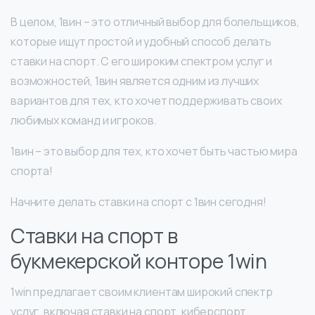
В целом, 1вин – это отличный выбор для болельщиков,
которые ищут простой и удобный способ делать
ставки на спорт. С его широким спектром услуг и
возможностей, 1вин является одним из лучших
вариантов для тех, кто хочет поддерживать своих
любимых команд и игроков.
1вин – это выбор для тех, кто хочет быть частью мира
спорта!
Начните делать ставки на спорт с 1вин сегодня!
Ставки на спорт в
букмекерской конторе 1win
1win предлагает своим клиентам широкий спектр
услуг, включая ставки на спорт, киберспорт,