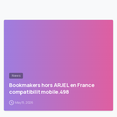
News
Bookmakers hors ARJEL en France
compatibilit mobile.498
May 15, 2026