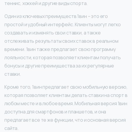
теннис, хоккей и другие виды спорта.
Один из ключевых преимуществ 1вин – это его
простой и удобный интерфейс. Клиенты могут легко
создавать и изменять свои ставки, а также
отслеживать результаты своих ставок в реальном
времени. 1вин также предлагает свою программу
лояльности, которая позволяет клиентам получать
бонусы и другие преимущества за их регулярные
ставки.
Кроме того, 1вин предлагает свою мобильную версию,
которая позволяет клиентам делать ставки на спорт в
любом месте и в любое время. Мобильная версия 1вин
доступна для смартфонов и планшетов, и она
предлагает все те же функции, что и основная версия
сайта.