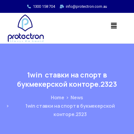
1300 158 704
info@protectron.com.au
1win
ставки
на
спорт
в
букмекерской
конторе.2323
Home
News
1win ставки на спорт в букмекерской
конторе.2323