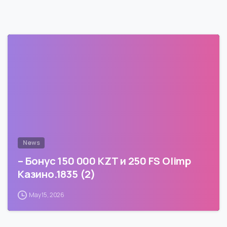
News
– Бонус 150 000 KZT и 250 FS Olimp
Казино.1835 (2)
May 15, 2026