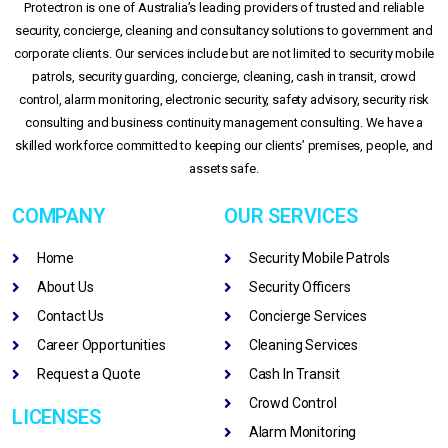
Protectron is one of Australia’s leading providers of trusted and reliable
security, concierge, cleaning and consultancy solutions to government and
corporate clients. Our services include but are not limited to security mobile
patrols, security guarding, concierge, cleaning, cash in transit, crowd
control, alarm monitoring, electronic security, safety advisory, security risk
consulting and business continuity management consulting. We have a
skilled workforce committed to keeping our clients’ premises, people, and
assets safe.
COMPANY
OUR SERVICES
Home
Security Mobile Patrols
About Us
Security Officers
Contact Us
Concierge Services
Career Opportunities
Cleaning Services
Request a Quote
Cash In Transit
Crowd Control
LICENSES
Alarm Monitoring