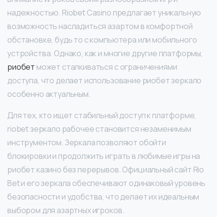
надежностью. Riobet Casino предлагает уникальную
возможность насладиться азартом в комфортной
обстановке, будь то с компьютера или мобильного
устройства. Однако, как и многие другие платформы,
риобет
может сталкиваться с ограничениями
доступа, что делает использование риобет зеркало
особенно актуальным.
Для тех, кто ищет стабильный доступ к платформе,
riobet зеркало рабочее становится незаменимым
инструментом. Зеркала позволяют обойти
блокировки и продолжить играть в любимые игры на
риобет казино без перерывов. Официальный сайт Rio
Bet и его зеркала обеспечивают одинаковый уровень
безопасности и удобства, что делает их идеальным
выбором для азартных игроков.