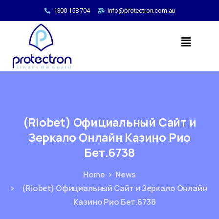
1300 158 704
info@protectron.com.au
(Riobet)
Официальный
Сайт
и
Зеркало
Онлайн
Казино
Рио
Бет.6738
Home
News
(Riobet) Официальный Сайт и Зеркало Онлайн
Казино Рио Бет.6738