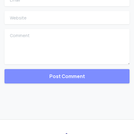
Website
Comment