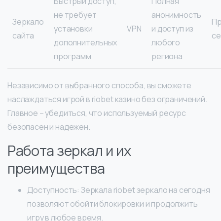
Быстрый доступ,
Полная
не требует
анонимность
Зеркало
Пр
установки
VPN
и доступ из
сайта
с
дополнительных
любого
программ
региона
Независимо от выбранного способа, вы сможете
наслаждаться игрой в riobet казино без ограничений.
Главное – убедиться, что используемый ресурс
безопасен и надежен.
Работа зеркал и их
преимущества
Доступность: Зеркала riobet зеркало на сегодня
позволяют обойти блокировки и продолжить
игру в любое время.