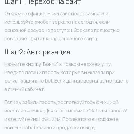
Шаг 1: Переход на сайт
Откройте официальный сайт riobet casino или
используйте риобет зеркало на сегодня, если
основной ресурс недоступен. Зеркало полностью
повторяет функционал основного сайта.
Шаг 2: Авторизация
Нажмите кнопку “Войти” в правом верхнем углу.
Введите логин и пароль, которые вы указали при
регистрации в rio bet. Если данные верны, вы попадете
в личный кабинет.
Если вы забыли пароль, воспользуйтесь функцией
восстановления. Для этого нажмите “Забыли пароль?”
и следуйте инструкциям. После этого вы сможете
войти в riobet казино и продолжить игру.