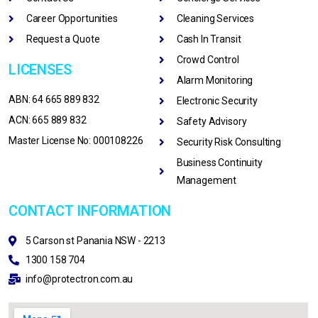
Career Opportunities
Cleaning Services
Request a Quote
Cash In Transit
Crowd Control
LICENSES
Alarm Monitoring
ABN: 64 665 889 832
Electronic Security
ACN: 665 889 832
Safety Advisory
Master License No: 000108226
Security Risk Consulting
Business Continuity
Management
CONTACT INFORMATION
5 Carson st Panania NSW - 2213
1300 158 704
info@protectron.com.au