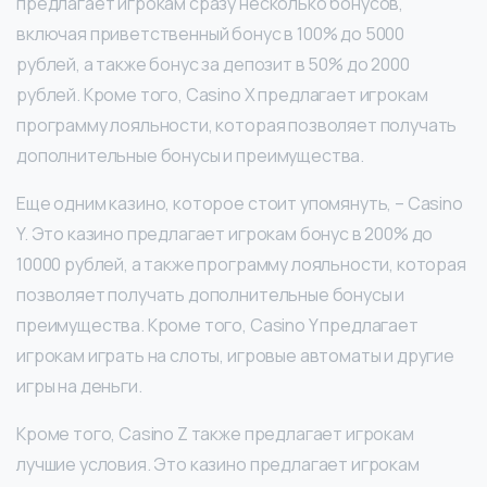
предлагает игрокам сразу несколько бонусов,
включая приветственный бонус в 100% до 5000
рублей, а также бонус за депозит в 50% до 2000
рублей. Кроме того, Casino X предлагает игрокам
программу лояльности, которая позволяет получать
дополнительные бонусы и преимущества.
Еще одним казино, которое стоит упомянуть, – Casino
Y. Это казино предлагает игрокам бонус в 200% до
10000 рублей, а также программу лояльности, которая
позволяет получать дополнительные бонусы и
преимущества. Кроме того, Casino Y предлагает
игрокам играть на слоты, игровые автоматы и другие
игры на деньги.
Кроме того, Casino Z также предлагает игрокам
лучшие условия. Это казино предлагает игрокам