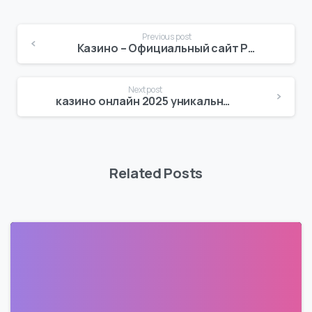
Previous post
Казино – Официальный сайт Pin Up Casino Входи и играй.914
Next post
казино онлайн 2025 уникальные предложения и свежие релизы.940
Related Posts