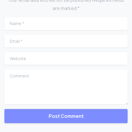
Your email address will not be published.Required fields
are marked *
Name
*
Email
*
Website
Comment