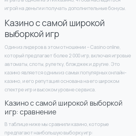
игрой на деньги и получать дополнительные бонусы.
Казино с самой широкой
выборкой игр
Один из лидеров в этом отношении – Casino online,
который предлагает более 2 000 игр, включая игровые
автоматы, слоты, рулетку, блэкджек и другие. Это
казино является одним из самых популярных онлайн-
казино, и его репутация основана на его широком
спектре игр и высоком уровне сервиса.
Казино с самой широкой выборкой
игр: сравнение
В таблице ниже мы сравнили казино, которые
предлагают наибольшую выборку игр: