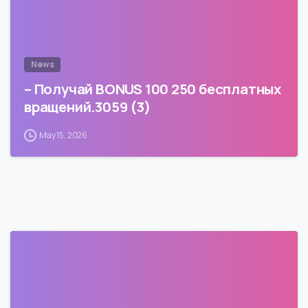
News
– Получай BONUS 100 250 бесплатных
вращений.3059 (3)
May 15, 2026