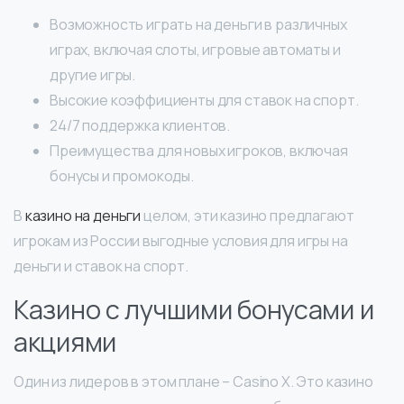
Возможность играть на деньги в различных
играх, включая слоты, игровые автоматы и
другие игры.
Высокие коэффициенты для ставок на спорт.
24/7 поддержка клиентов.
Преимущества для новых игроков, включая
бонусы и промокоды.
В
казино на деньги
целом, эти казино предлагают
игрокам из России выгодные условия для игры на
деньги и ставок на спорт.
Казино с лучшими бонусами и
акциями
Один из лидеров в этом плане – Casino X. Это казино