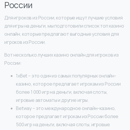
России
Для игроков из России, которые ищут лучшие условия
для игры на деньги, мы подготовили список топ казино
онлайн, которые предлагают выгодные условия для
игроков из России.
Вот несколько лучших казино онлайн для игроков из
России:
1xBet – это один из самых популярных онлайн-
казино, которое предлагает игрокам из России
более 1 000 игр на деньги, включая слоты,
игровые автоматы и другие игры.
Betway – это международное онлайн-казино,
которое предлагает игрокам из России более
500 игр на деньги, включая слоты, игровые