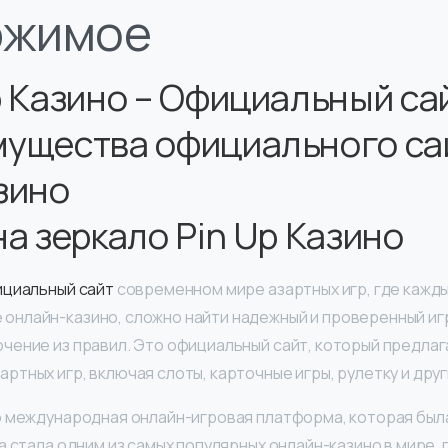
ржимое
p Казино – Официальный са
ущества официального сай
зино
на зеркало Pin Up Казино
фициальный сайт
современном мире азартных игр, где кажд
онлайн-казино, сложно найти надежный и проверенный игро
ючение из правил. Это официальный сайт, который предла
артных игр, включая слоты, карточные игры, рулетку и друг
то международная онлайн-игровая платформа, которая была
она стала одним из самых популярных онлайн-казино в мире,