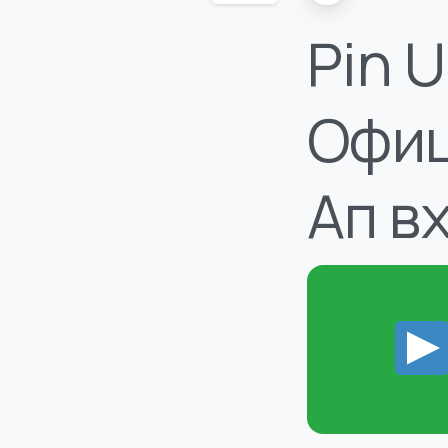
Pin 
Офиц
Ап в