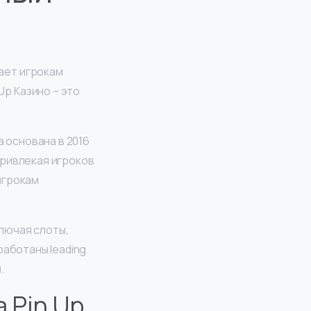
гает игрокам
Up Казино – это
 основана в 2016
 привлекая игроков
 игрокам
ключая слоты,
зработаны leading
.
 Pin Up