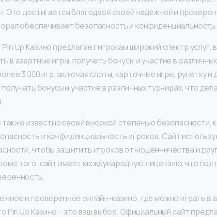
ан. Это достигается благодаря своей надежной и провере
торая обеспечивает безопасность и конфиденциальность 
Pin Up Казино предлагает игрокам широкий спектр услуг, 
ь в азартные игры, получать бонусы и участие в различных
более 3 000 игр, включая слоты, карточные игры, рулетку и 
т получать бонусы и участие в различных турнирах, что дел
.
то также известно своей высокой степенью безопасности, 
опасность и конфиденциальность игроков. Сайт использ
асности, чтобы защитить игроков от мошенничества и дру
роме того, сайт имеет международную лицензию, что под
веренность.
ежное и проверенное онлайн-казино, где можно играть в а
то Pin Up Казино – это ваш выбор. Официальный сайт предл