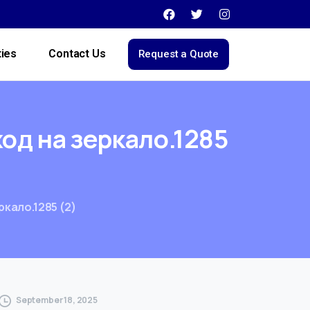
ties
Contact Us
Request a Quote
ход
на
зеркало.1285
ркало.1285 (2)
September 18, 2025