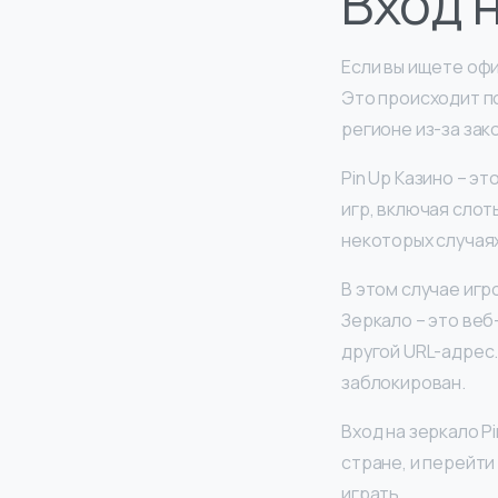
Вход н
Если вы ищете офи
Это происходит п
регионе из-за за
Pin Up Казино – э
игр, включая слот
некоторых случаях
В этом случае игр
Зеркало – это ве
другой URL-адрес.
заблокирован.
Вход на зеркало P
стране, и перейти
играть.