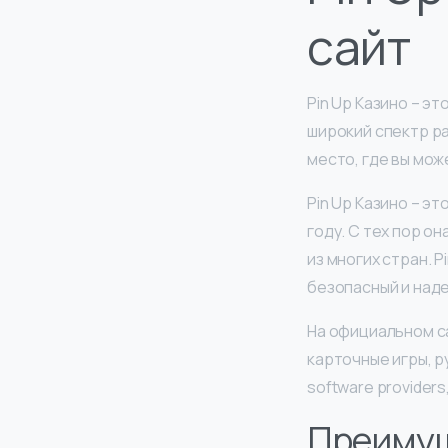
сайт
Pin Up Казино – э
широкий спектр ра
место, где вы мож
Pin Up Казино – э
году. С тех пор о
из многих стран. 
безопасный и наде
На официальном са
карточные игры, ру
software provider
Преимущ