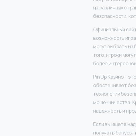
из различных стр
безопасности, ко
Официальный сайт 
возможность играт
могут выбрать из 
того, игроки могу
более интересной
Pin Up Казино – э
обеспечивает без
технологии безоп
мошенничества. К
надежность и про
Если вы ищете над
получать бонусы, 