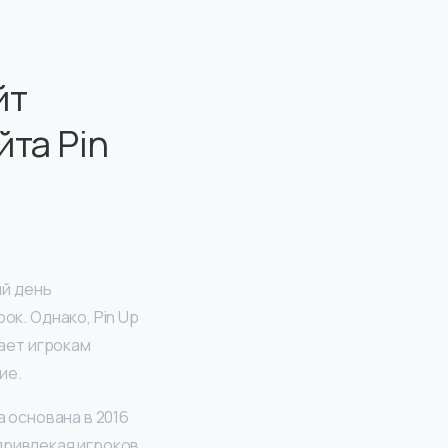
йт
та Pin
ый день
к. Однако, Pin Up
гает игрокам
ие.
 основана в 2016
 привлекая игроков