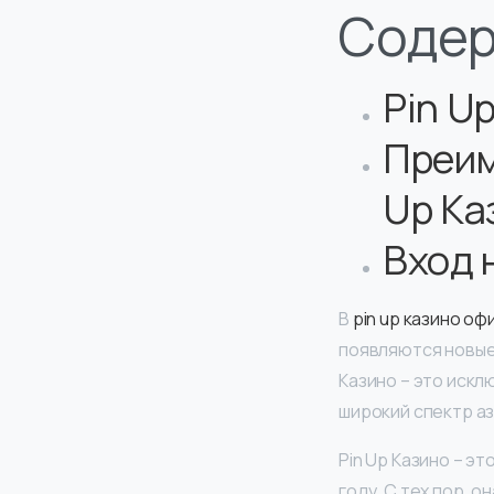
Соде
Pin U
Преим
Up Ка
Вход 
В
pin up казино о
появляются новые 
Казино – это искл
широкий спектр аз
Pin Up Казино – э
году. С тех пор, 