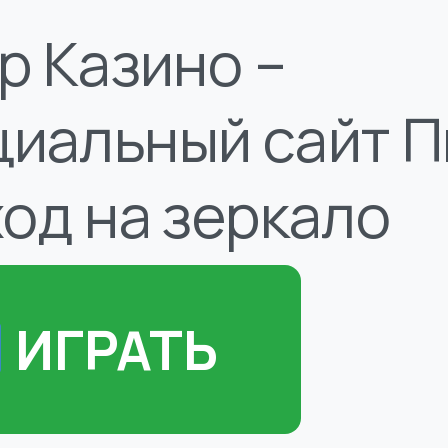
Up Казино –
иальный сайт П
ход на зеркало
ИГРАТЬ