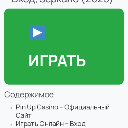
ИГРАТЬ
Содержимое
Pin Up Casino – Официальный
Сайт
Играть Онлайн – Вход