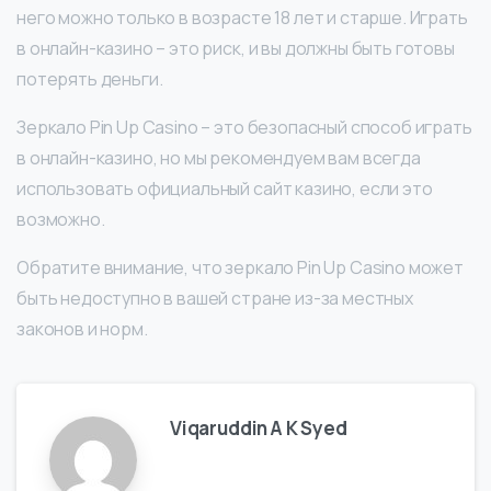
него можно только в возрасте 18 лет и старше. Играть
в онлайн-казино – это риск, и вы должны быть готовы
потерять деньги.
Зеркало Pin Up Casino – это безопасный способ играть
в онлайн-казино, но мы рекомендуем вам всегда
использовать официальный сайт казино, если это
возможно.
Обратите внимание, что зеркало Pin Up Casino может
быть недоступно в вашей стране из-за местных
законов и норм.
Viqaruddin A K Syed