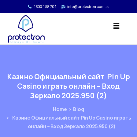
1300 158 704
info@protectron.com.au
Казино
Официальный
сайт
Pin
Up
Casino
играть
онлайн
–
Вход
Зеркало
2025.950
(2)
Home
Blog
Казино Официальный сайт Pin Up Casino играть
онлайн – Вход Зеркало 2025.950 (2)