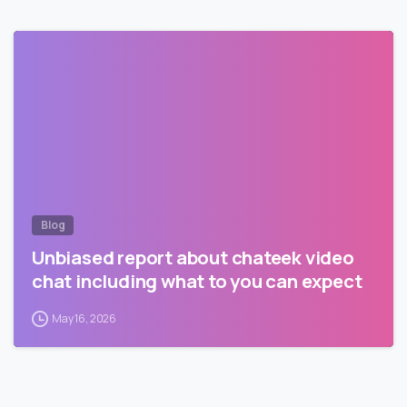
Blog
Unbiased report about chateek video
chat including what to you can expect
May 16, 2026