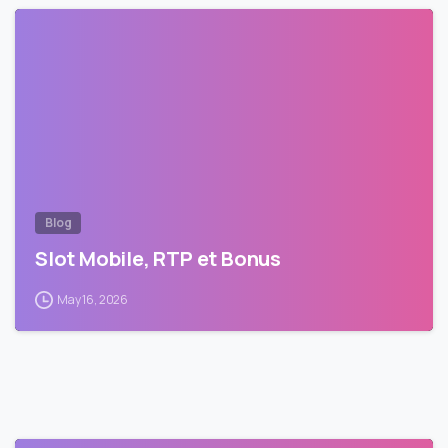
Blog
Slot Mobile, RTP et Bonus
May 16, 2026