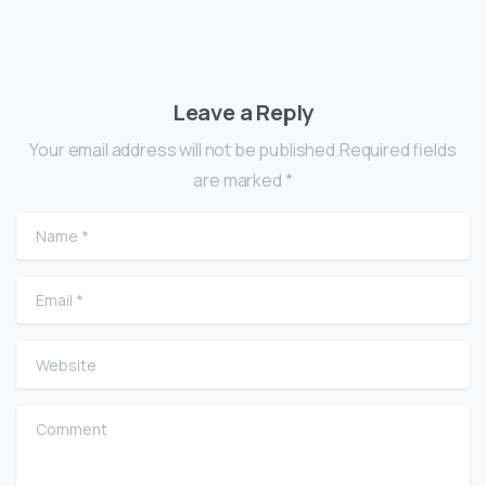
Leave a Reply
Your email address will not be published.Required fields
are marked *
Name
*
Email
*
Website
Comment