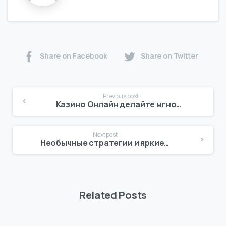
Share on Facebook
Share on Twitter
Previous post
Казино Онлайн делайте мгновенные депозиты и выводы в Pin Up Casino.186 (2)
Next post
Необычные стратегии и яркие победы ждут тебя с 888starz на пути к азартным приключениям.
Related Posts