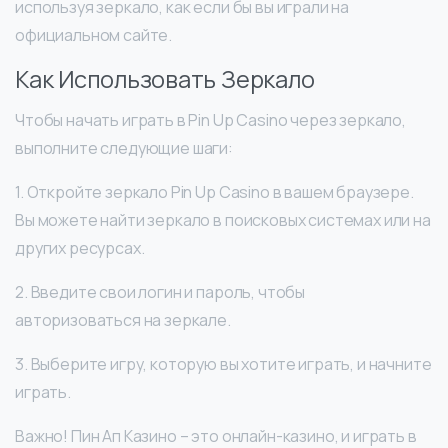
используя зеркало, как если бы вы играли на
официальном сайте.
Как Использовать Зеркало
Чтобы начать играть в Pin Up Casino через зеркало,
выполните следующие шаги:
1. Откройте зеркало Pin Up Casino в вашем браузере.
Вы можете найти зеркало в поисковых системах или на
других ресурсах.
2. Введите свои логин и пароль, чтобы
авторизоваться на зеркале.
3. Выберите игру, которую вы хотите играть, и начните
играть.
Важно! Пин Ап Казино – это онлайн-казино, и играть в