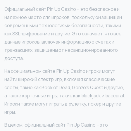
Официальный сайт Pin Up Casino – это безопасное и
надежное место для игроков, поскольку он защищен
современными технологиями безопасности, такими
как SSL-шифрование и другие. Это означает, что все
данные игроков, включая информацию о счетах и
транзакциях, защищены от несанкционированного
доступа.
На официальном сайте Pin Up Casino игроки могут
найти широкий спектр игр, включая классические
слоты, такие как Book of Dead, Gonzo’s Quest и другие,
а также карточные игры, такие как blackjack и baccarat.
Игроки также могут играть в рулетку, покер и другие
игры.
В целом, официальный сайт Pin Up Casino – это