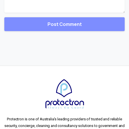
Protectron is one of Australia’s leading providers of trusted and reliable
security, concierge, cleaning and consultancy solutions to government and