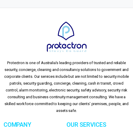
Protectron is one of Australia’s leading providers of trusted and reliable
security, concierge, cleaning and consultancy solutions to government and
corporate clients. Our services include but are not limited to security mobile
patrols, security guarding, concierge, cleaning, cash in transit, crowd
control, alarm monitoring, electronic security, safety advisory, security risk
consulting and business continuity management consulting. We have a
skilled workforce committed to keeping our clients’ premises, people, and
assets safe.
COMPANY
OUR SERVICES