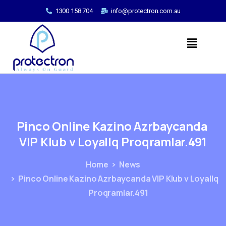
1300 158 704
info@protectron.com.au
Pinco
Online
Kazino
Azrbaycanda
VIP
Klub
v
Loyallq
Proqramlar.491
Home
News
Pinco Online Kazino Azrbaycanda VIP Klub v Loyallq
Proqramlar.491