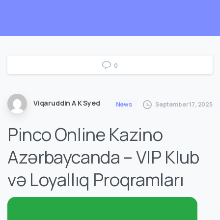
0
Viqaruddin A K Syed
September 17, 2025
News
Pinco Online Kazino
Azərbaycanda – VIP Klub
və Loyallıq Proqramları