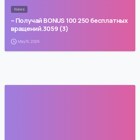
News
– Получай BONUS 100 250 бесплатных
вращений.3059 (3)
May 15, 2026