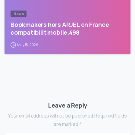
News
Bookmakers hors ARJEL en France
compatibilit mobile.498
May 15, 2026
Leave a Reply
Your email address will not be published.Required fields
are marked *