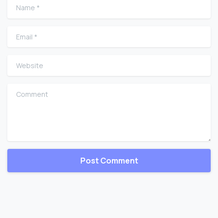
Name
*
Email
*
Website
Comment