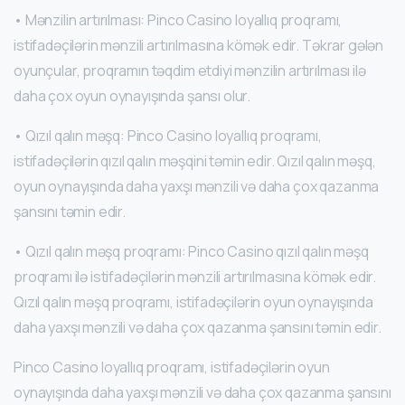
• Mənzilin artırılması: Pinco Casino loyallıq proqramı,
istifadəçilərin mənzili artırılmasına kömək edir. Təkrar gələn
oyunçular, proqramın təqdim etdiyi mənzilin artırılması ilə
daha çox oyun oynayışında şansı olur.
• Qızıl qalın məşq: Pinco Casino loyallıq proqramı,
istifadəçilərin qızıl qalın məşqini təmin edir. Qızıl qalın məşq,
oyun oynayışında daha yaxşı mənzili və daha çox qazanma
şansını təmin edir.
• Qızıl qalın məşq proqramı: Pinco Casino qızıl qalın məşq
proqramı ilə istifadəçilərin mənzili artırılmasına kömək edir.
Qızıl qalın məşq proqramı, istifadəçilərin oyun oynayışında
daha yaxşı mənzili və daha çox qazanma şansını təmin edir.
Pinco Casino loyallıq proqramı, istifadəçilərin oyun
oynayışında daha yaxşı mənzili və daha çox qazanma şansını