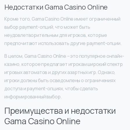
Недостатки Gama Casino Online
Кроме того, Gama Casino Online имеет ограниченный
выбор payment-опций, что может быть
неудовлетворительным для игроков, которые
предпочитают использовать другие payment-опции.
В целом, Gama Casino Online – это популярное онлайн-
казино, которое предлагает игрокам широкий спектр
игровых автоматов и других азартных игр. Однако,
игроки должны быть осведомлены о ограничениях
доступа и payment-опциях, чтобы сделать
информированный выбор.
Преимущества и недостатки
Gama Casino Online