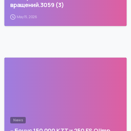
вращений.3059 (3)
May 15, 2026
News
– Бонус 150 000 KZT и 250 FS Olimp