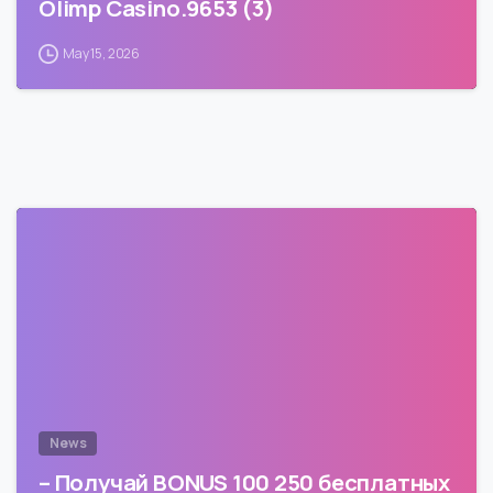
Olimp Casino.9653 (3)
May 15, 2026
News
– Получай BONUS 100 250 бесплатных