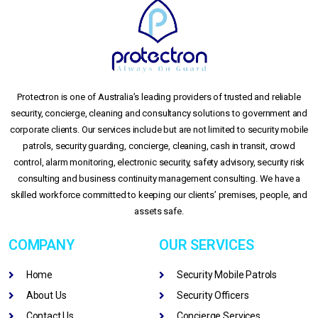
Protectron is one of Australia’s leading providers of trusted and reliable
security, concierge, cleaning and consultancy solutions to government and
corporate clients. Our services include but are not limited to security mobile
patrols, security guarding, concierge, cleaning, cash in transit, crowd
control, alarm monitoring, electronic security, safety advisory, security risk
consulting and business continuity management consulting. We have a
skilled workforce committed to keeping our clients’ premises, people, and
assets safe.
COMPANY
OUR SERVICES
Home
Security Mobile Patrols
About Us
Security Officers
Contact Us
Concierge Services