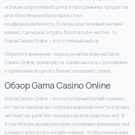
игрокам широкий выбор игр и программных продуктов
для обеспечения безопасности и
конфиденциальности. Если вы ищете новый онлайн-
казино, где можно играть безопасно и честно, то
Gama Casino Online – это отличный выбор.
Обратите внимание: перед началом игры на Gama
Casino Online, пожалуйста, ознакомьтесь с условиями
и правилами игорного бизнеса в вашей стране.
Обзор Gama Casino Online
Gama Casino Online – это популярный онлайн-казино,
которое предлагает игрокам широкий спектр игровых
автоматов, рулетки, покера и других азартных игр. В
этом обзоре мы рассмотрим основные преимущества
и недостатки этого онлайн-казино, чтобы помочь вам