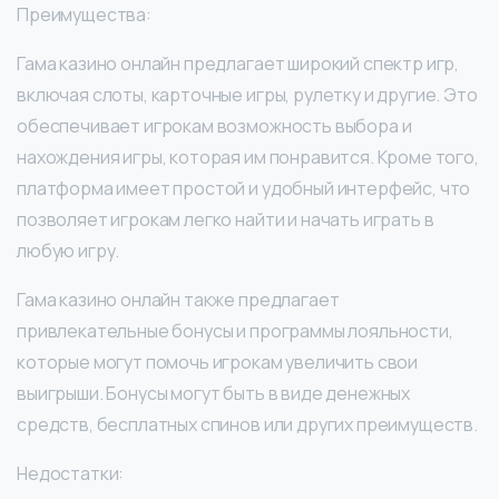
Преимущества:
Гама казино онлайн предлагает широкий спектр игр,
включая слоты, карточные игры, рулетку и другие. Это
обеспечивает игрокам возможность выбора и
нахождения игры, которая им понравится. Кроме того,
платформа имеет простой и удобный интерфейс, что
позволяет игрокам легко найти и начать играть в
любую игру.
Гама казино онлайн также предлагает
привлекательные бонусы и программы лояльности,
которые могут помочь игрокам увеличить свои
выигрыши. Бонусы могут быть в виде денежных
средств, бесплатных спинов или других преимуществ.
Недостатки: