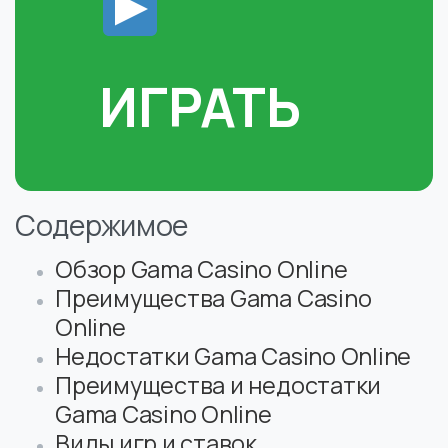
ИГРАТЬ
Содержимое
Обзор Gama Casino Online
Преимущества Gama Casino
Online
Недостатки Gama Casino Online
Преимущества и недостатки
Gama Casino Online
Виды игр и ставок