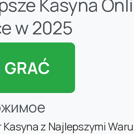
epsze Kasyna Onl
ce w 2025
GRAĆ
ржимое
 Kasyna z Najlepszymi War