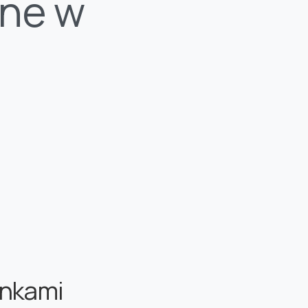
ine w
unkami