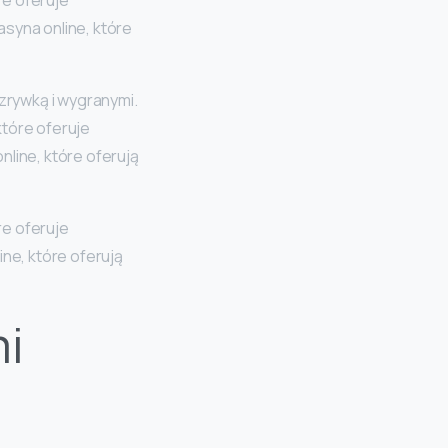
re oferuje
asyna online, które
ozrywką i wygranymi.
które oferuje
nline, które oferują
re oferuje
ine, które oferują
i