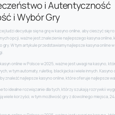
eczeństwo i Autentyczność
ść i Wybór Gry
ej ludzi decyduje się na grę w kasyno online, aby cieszyć się r
ych opcji, ważne jest znalezienie najlepszego kasyna online, 
o gry. W tym artykule przedstawiamy najlepsze kasyna online w
i.
asyn online w Polsce w 2025, ważne jest uwagi na kasyno, któr
ch, w tym automaty, ruletkę, blackjacka i wiele innych. Kasyno o
by znaleźć najlepsze kasyno online, które oferuje najlepsze war
e to idealne rozwiązanie dla tych, którzy szukają rozrywki i wyg
ją wiele korzyści, w tym możliwość gry z dowolnego miejsca, 24/