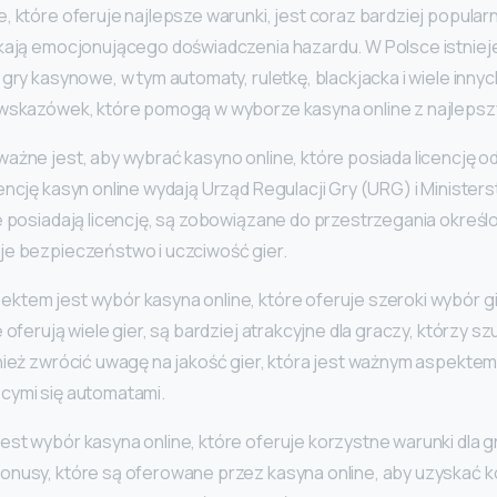
, które oferuje najlepsze warunki, jest coraz bardziej popul
kają emocjonującego doświadczenia hazardu. W Polsce istnieje 
 gry kasynowe, w tym automaty, ruletkę, blackjacka i wiele innyc
 wskazówek, które pomogą w wyborze kasyna online z najlepsz
ażne jest, aby wybrać kasyno online, które posiada licencję 
encję kasyn online wydają Urząd Regulacji Gry (URG) i Minister
e posiadają licencję, są zobowiązane do przestrzegania określ
je bezpieczeństwo i uczciwość gier.
ktem jest wybór kasyna online, które oferuje szeroki wybór g
 oferują wiele gier, są bardziej atrakcyjne dla graczy, którzy 
nież zwrócić uwagę na jakość gier, która jest ważnym aspektem
cymi się automatami.
st wybór kasyna online, które oferuje korzystne warunki dla g
onusy, które są oferowane przez kasyna online, aby uzyskać k