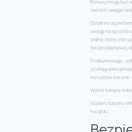
Bonusy mogą być w 
zwrócić uwagę na l
Ostatnim aspektem j
uwagę na sposób ob
online, które oferuj
bezproblemowej ob
Podsumowując, wybó
szukają emocjonują
korzystne warunki, 
Wybór kasyna onlin
Wybierz kasyno onl
hazardu.
Bezpi