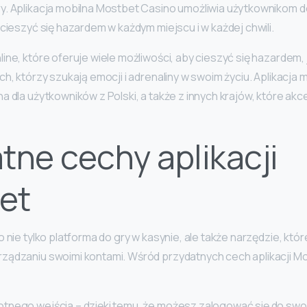
y. Aplikacja mobilna Mostbet Casino umożliwia użytkownikom 
 cieszyć się hazardem w każdym miejscu i w każdej chwili.
ine, które oferuje wiele możliwości, aby cieszyć się hazardem, 
ch, którzy szukają emocji i adrenaliny w swoim życiu. Aplikacja
a dla użytkowników z Polski, a także z innych krajów, które ak
tne cechy aplikacji
et
o nie tylko platforma do gry w kasynie, ale także narzędzie, kt
ządzaniu swoimi kontami. Wśród przydatnych cech aplikacji Mo
tnego wejścia – dzięki temu, że możesz zalogować się do sw