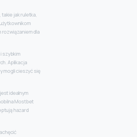
takie jak ruletka,
a użytkownikom
ym rozwiązaniem dla
i szybkim
h. Aplikacja
 mogli cieszyć się
jest idealnym
 mobilna Mostbet
ceptują hazard
zachęcić