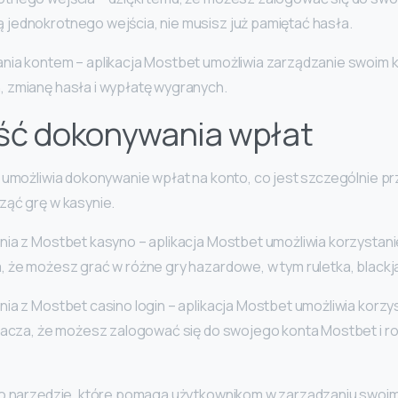
jednokrotnego wejścia, nie musisz już pamiętać hasła.
nia kontem – aplikacja Mostbet umożliwia zarządzanie swoim 
, zmianę hasła i wypłatę wygranych.
ść dokonywania wpłat
 umożliwia dokonywanie wpłat na konto, co jest szczególnie pr
ząć grę w kasynie.
nia z Mostbet kasyno – aplikacja Mostbet umożliwia korzystan
 że możesz grać w różne gry hazardowe, w tym ruletka, blackjac
ia z Mostbet casino login – aplikacja Mostbet umożliwia korzy
znacza, że możesz zalogować się do swojego konta Mostbet i 
to narzędzie, które pomaga użytkownikom w zarządzaniu swoimi