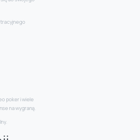
stracyjnego
o poker i wiele
anse na wygraną.
lny.