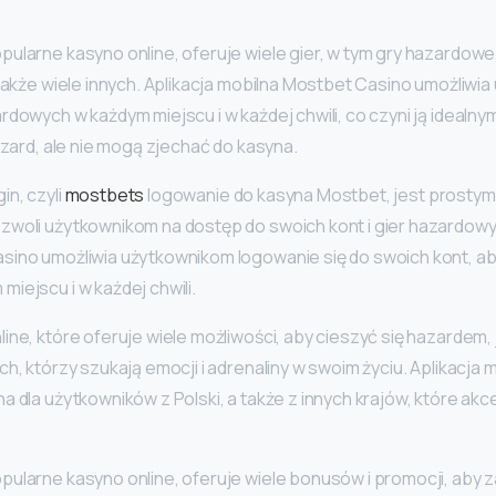
ularne kasyno online, oferuje wiele gier, w tym gry hazardowe, 
 także wiele innych. Aplikacja mobilna Mostbet Casino umożliwi
rdowych w każdym miejscu i w każdej chwili, co czyni ją idealn
hazard, ale nie mogą zjechać do kasyna.
n, czyli
mostbets
logowanie do kasyna Mostbet, jest prostym 
zwoli użytkownikom na dostęp do swoich kont i gier hazardowyc
sino umożliwia użytkownikom logowanie się do swoich kont, aby
iejscu i w każdej chwili.
ine, które oferuje wiele możliwości, aby cieszyć się hazardem, 
ch, którzy szukają emocji i adrenaliny w swoim życiu. Aplikacja
a dla użytkowników z Polski, a także z innych krajów, które ak
ularne kasyno online, oferuje wiele bonusów i promocji, aby 