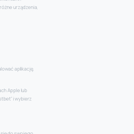
 różne urządzenia,
lować aplikację,
ach Apple lub
tbet” i wybierz
ć się do swojego