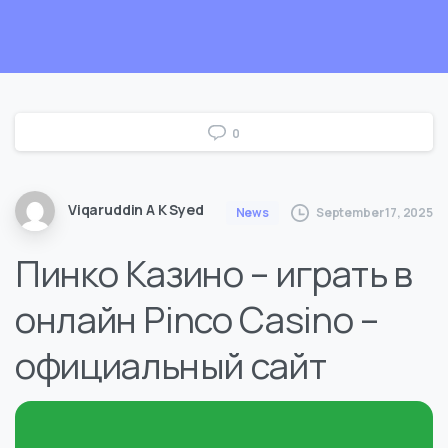
0
Viqaruddin A K Syed
September 17, 2025
News
Пинко Казино – играть в
онлайн Pinco Casino –
официальный сайт