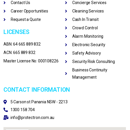
Contact Us
Concierge Services
Career Opportunities
Cleaning Services
Request a Quote
Cash In Transit
Crowd Control
LICENSES
Alarm Monitoring
ABN: 64 665 889 832
Electronic Security
ACN: 665 889 832
Safety Advisory
Master License No: 000108226
Security Risk Consulting
Business Continuity
Management
CONTACT INFORMATION
5 Carson st Panania NSW - 2213
1300 158 704
info@protectron.com.au