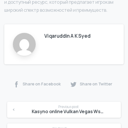
и доступный ресурс, который предлагает игрокам
широкий спектр возможностей и преимуществ.
Viqaruddin A K Syed
Share on Facebook
Share on Twitter
Previous post
Kasyno online Vulkan Vegas Wskazwki dotyczce odpowiedzialnej gry.324