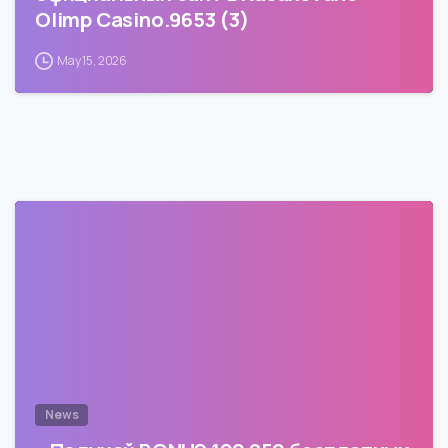
Olimp Casino.9653 (3)
May 15, 2026
News