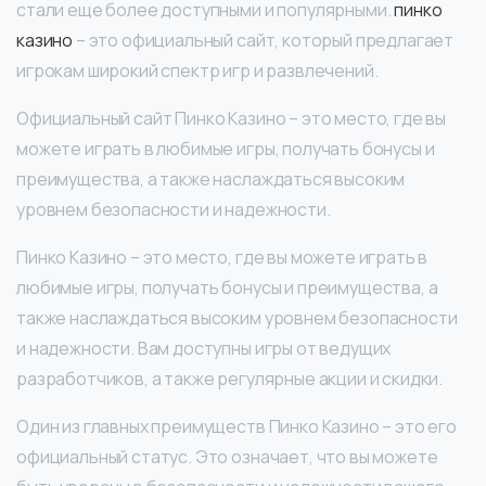
стали еще более доступными и популярными.
пинко
казино
– это официальный сайт, который предлагает
игрокам широкий спектр игр и развлечений.
Официальный сайт Пинко Казино – это место, где вы
можете играть в любимые игры, получать бонусы и
преимущества, а также наслаждаться высоким
уровнем безопасности и надежности.
Пинко Казино – это место, где вы можете играть в
любимые игры, получать бонусы и преимущества, а
также наслаждаться высоким уровнем безопасности
и надежности. Вам доступны игры от ведущих
разработчиков, а также регулярные акции и скидки.
Один из главных преимуществ Пинко Казино – это его
официальный статус. Это означает, что вы можете