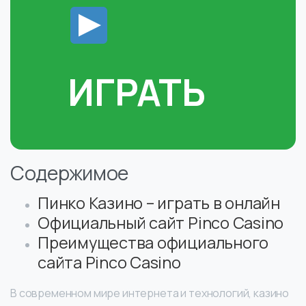
ИГРАТЬ
Содержимое
Пинко Казино – играть в онлайн
Официальный сайт Pinco Casino
Преимущества официального
сайта Pinco Casino
В современном мире интернета и технологий, казино