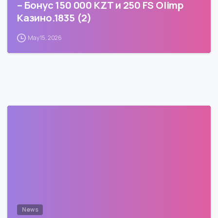
– Бонус 150 000 KZT и 250 FS Olimp
Казино.1835 (2)
May 15, 2026
News