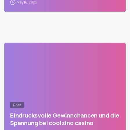
May 16, 2026
Post
Eindrucksvolle Gewinnchancen und die
Spannung bei coolzino casino