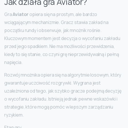
Jak działa gra Aviator?
Gra
Aviator
opiera się na prostym, ale bardzo
wciągającym mechanizmie. Gracz stawia zakład na
początku rundy i obserwuje, jak mnożnik rośnie.
Kluczowym momentem jest decyzja o wycofaniu zakładu
przed jego spadkiem. Nie ma możliwości przewidzenia,
kiedy to się stanie, co czyni grę nieprzewidywalną i pełną
napięcia.
Rozwój mnożnika opiera się na algorytmie losowym, który
gwarantuje uczciwość rozgrywki. Wygrana jest
uzależniona od tego, jak szybko gracze podejmą decyzję
o wycofaniu zakładu. Istnieją jednak pewne wskazówki i
strategie, które mogą pomóc w lepszym zarządzaniu
ryzykiem.
Etap gry