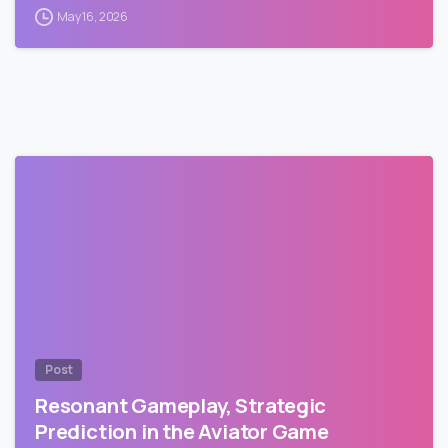
May 16, 2026
Post
Resonant Gameplay, Strategic
Prediction in the Aviator Game