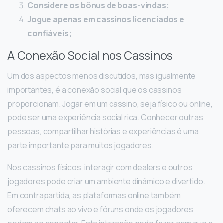
Considere os bônus de boas-vindas;
Jogue apenas em cassinos licenciados e
confiáveis;
A Conexão Social nos Cassinos
Um dos aspectos menos discutidos, mas igualmente
importantes, é a conexão social que os cassinos
proporcionam. Jogar em um cassino, seja físico ou online,
pode ser uma experiência social rica. Conhecer outras
pessoas, compartilhar histórias e experiências é uma
parte importante para muitos jogadores.
Nos cassinos físicos, interagir com dealers e outros
jogadores pode criar um ambiente dinâmico e divertido.
Em contrapartida, as plataformas online também
oferecem chats ao vivo e fóruns onde os jogadores