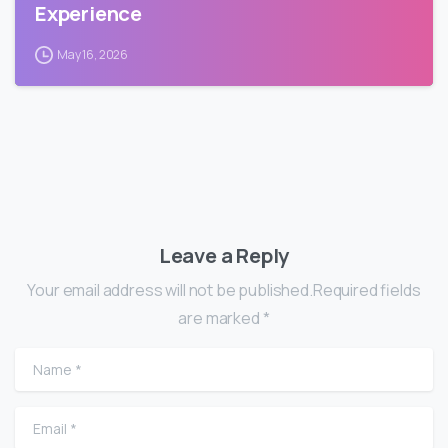
Experience
May 16, 2026
Leave a Reply
Your email address will not be published.Required fields
are marked *
Name
*
Email
*