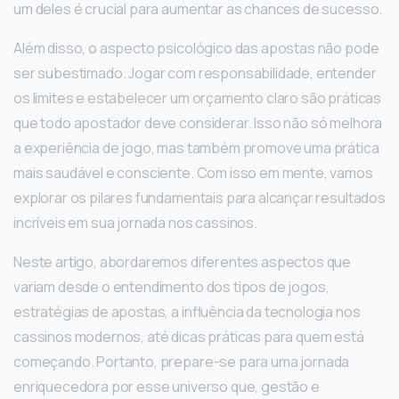
um deles é crucial para aumentar as chances de sucesso.
Além disso, o aspecto psicológico das apostas não pode
ser subestimado. Jogar com responsabilidade, entender
os limites e estabelecer um orçamento claro são práticas
que todo apostador deve considerar. Isso não só melhora
a experiência de jogo, mas também promove uma prática
mais saudável e consciente. Com isso em mente, vamos
explorar os pilares fundamentais para alcançar resultados
incríveis em sua jornada nos cassinos.
Neste artigo, abordaremos diferentes aspectos que
variam desde o entendimento dos tipos de jogos,
estratégias de apostas, a influência da tecnologia nos
cassinos modernos, até dicas práticas para quem está
começando. Portanto, prepare-se para uma jornada
enriquecedora por esse universo que, gestão e