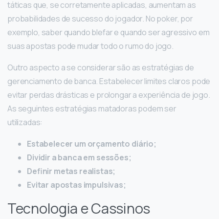
táticas que, se corretamente aplicadas, aumentam as
probabilidades de sucesso do jogador. No poker, por
exemplo, saber quando blefar e quando ser agressivo em
suas apostas pode mudar todo o rumo do jogo.
Outro aspecto a se considerar são as estratégias de
gerenciamento de banca. Estabelecer limites claros pode
evitar perdas drásticas e prolongar a experiência de jogo.
As seguintes estratégias matadoras podem ser
utilizadas:
Estabelecer um orçamento diário;
Dividir a banca em sessões;
Definir metas realistas;
Evitar apostas impulsivas;
Tecnologia e Cassinos