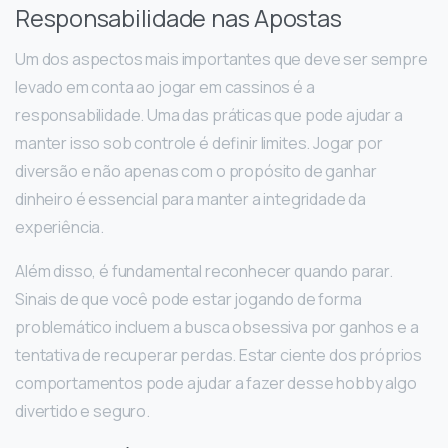
Responsabilidade nas Apostas
Um dos aspectos mais importantes que deve ser sempre
levado em conta ao jogar em cassinos é a
responsabilidade. Uma das práticas que pode ajudar a
manter isso sob controle é definir limites. Jogar por
diversão e não apenas com o propósito de ganhar
dinheiro é essencial para manter a integridade da
experiência.
Além disso, é fundamental reconhecer quando parar.
Sinais de que você pode estar jogando de forma
problemático incluem a busca obsessiva por ganhos e a
tentativa de recuperar perdas. Estar ciente dos próprios
comportamentos pode ajudar a fazer desse hobby algo
divertido e seguro.