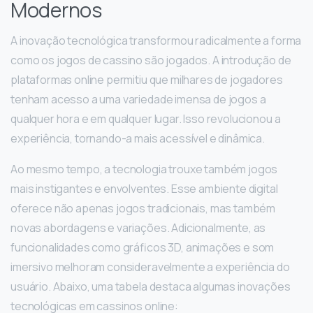
Modernos
A inovação tecnológica transformou radicalmente a forma
como os jogos de cassino são jogados. A introdução de
plataformas online permitiu que milhares de jogadores
tenham acesso a uma variedade imensa de jogos a
qualquer hora e em qualquer lugar. Isso revolucionou a
experiência, tornando-a mais acessível e dinâmica.
Ao mesmo tempo, a tecnologia trouxe também jogos
mais instigantes e envolventes. Esse ambiente digital
oferece não apenas jogos tradicionais, mas também
novas abordagens e variações. Adicionalmente, as
funcionalidades como gráficos 3D, animações e som
imersivo melhoram consideravelmente a experiência do
usuário. Abaixo, uma tabela destaca algumas inovações
tecnológicas em cassinos online: