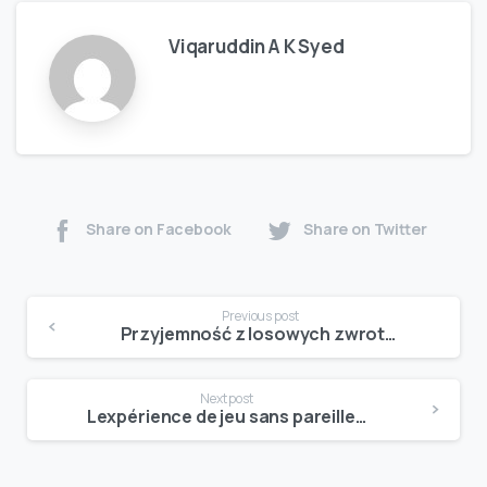
Viqaruddin A K Syed
Share on Facebook
Share on Twitter
Previous post
Przyjemność z losowych zwrotów akcji, gdy kulka w plinko wpada w pułapki nagród i zaskakuje graczy!
Next post
Lexpérience de jeu sans pareille se conjugue avec lexcitation du billionaire spin pour rendre vos se