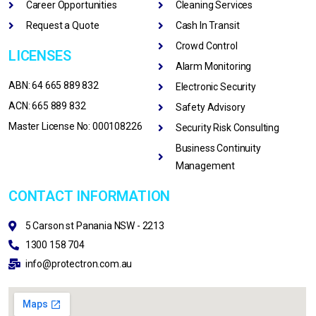
Career Opportunities
Cleaning Services
Request a Quote
Cash In Transit
Crowd Control
LICENSES
Alarm Monitoring
ABN: 64 665 889 832
Electronic Security
ACN: 665 889 832
Safety Advisory
Master License No: 000108226
Security Risk Consulting
Business Continuity
Management
CONTACT INFORMATION
5 Carson st Panania NSW - 2213
1300 158 704
info@protectron.com.au