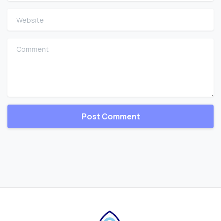
Website
Comment