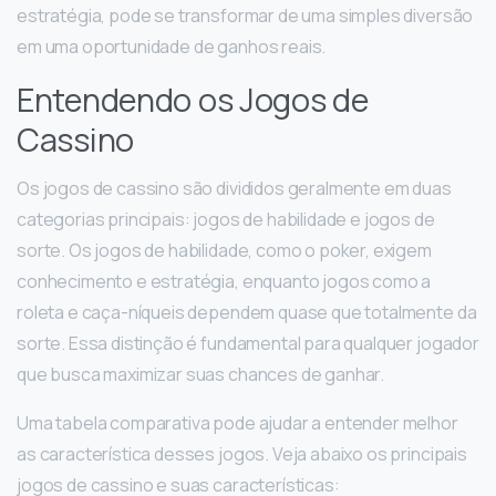
estratégia, pode se transformar de uma simples diversão
em uma oportunidade de ganhos reais.
Entendendo os Jogos de
Cassino
Os jogos de cassino são divididos geralmente em duas
categorias principais: jogos de habilidade e jogos de
sorte. Os jogos de habilidade, como o poker, exigem
conhecimento e estratégia, enquanto jogos como a
roleta e caça-níqueis dependem quase que totalmente da
sorte. Essa distinção é fundamental para qualquer jogador
que busca maximizar suas chances de ganhar.
Uma tabela comparativa pode ajudar a entender melhor
as característica desses jogos. Veja abaixo os principais
jogos de cassino e suas características: