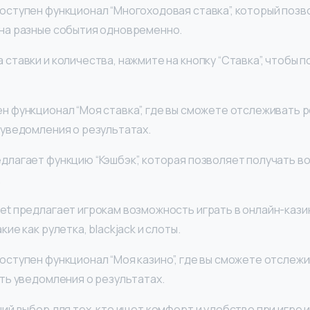
оступен функционал “Многоходовая ставка”, который позв
 на разные события одновременно.
 ставки и количества, нажмите на кнопку “Ставка”, чтобы 
н функционал “Моя ставка”, где вы сможете отслеживать 
 уведомления о результатах.
длагает функцию “Кэшбэк”, которая позволяет получать в
.
et предлагает игрокам возможность играть в онлайн-кази
кие как рулетка, blackjack и слоты.
оступен функционал “Моя казино”, где вы сможете отслеж
ать уведомления о результатах.
ший выбор для тех, кто ищет комфорт и удобство при игре и