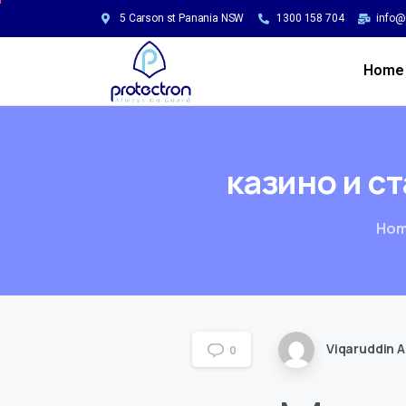
5 Carson st Panania NSW
1300 158 704
info@
Home
казино
и
ст
Ho
Viqaruddin A
0