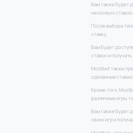
Вам также будет д
несколько ставок
После выбора типа
ставку.
Вам будет доступе
ставок и получать
Mostbet также пре
сделанные ставки
Кроме того, Mostb
различные игры, та
Вам также будет д
своих игр и получ
Mostbet – это луч