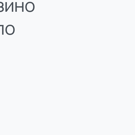
зино
ло