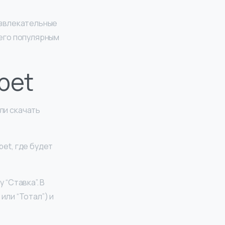
азвлекательные
 его популярным
bet
ли скачать
bet, где будет
 “Ставка”. В
или “Тотал”) и