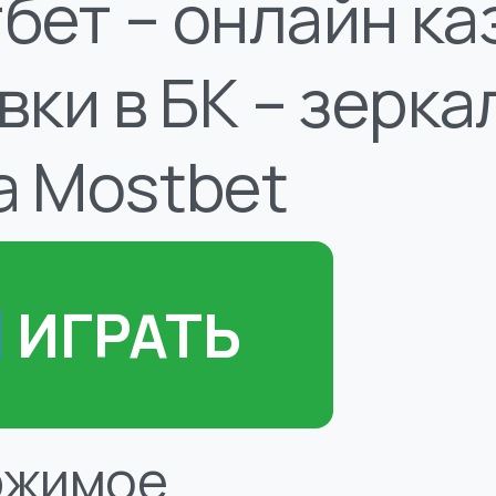
бет – онлайн ка
вки в БК – зерка
а Mostbet
ИГРАТЬ
ржимое