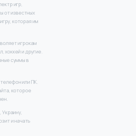
пектр игр,
ры от известных
 игру, которая им
зволяет игрокам
, хоккей и другие.
шные суммы в
 телефон или ПК.
айта, которое
чен.
, Украину,
озит и начать