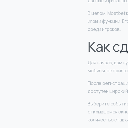
данные и финансо
В целом, Mostbet 
игры и функции. Е
среди игроков.
Как сд
Для начала, вам н
мобильное прилож
После регистрации
доступен широкий 
Выберите событие,
открывшемся окне,
количество ставки