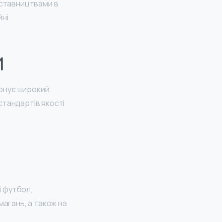
едставництвами в
йні
и
понує широкий
стандартів якості
і футбол,
магань, а також на