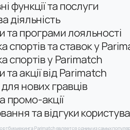
ні функції та послуги
ва діяльність
и та програми лояльності
а спортів та ставок у Parim
а спортів у Parimatch
 та акції від Parimatch
 для нових гравців
та промо-акції
вання та відгуки користува
портбукмекинга Parimatch является одним из самых популя