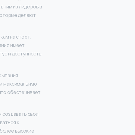
одним из лидеров в
 которые делают
кам на спорт,
ания имеет
тус и доступность
Компания
ам максимальную
 что обеспечивает
м создавать свои
ваться к
 более высокие