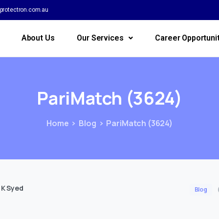
protectron.com.au
About Us
Our Services
Career Opportuni
PariMatch
(3624)
Home
Blog
PariMatch (3624)
 K Syed
Blog