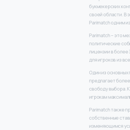
букмекерских конт
своей области. В
Parimatch одним и
Parimatch – это м
политические собы
лицензии в более 
для игроков из вс
Один из основных 
предлагает более 
свободу выбора. 
игрокам максимал
Parimatch также п
собственные ставк
изменяющимся усл