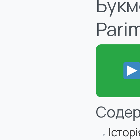
Букм
Pari
Соде
Істор