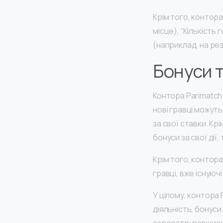
Крім того, контора 
місце), “Кількість 
(наприклад, на рез
Бонуси 
Контора Parimatch 
нові гравці можут
за свої ставки. Кр
бонуси за свої дії,
Крім того, контора
гравці, вже існуючі 
У цілому, контора
діяльність, бонуси