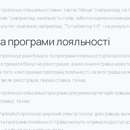
пропонує спеціальні ставки, такі як “Місце” (наприклад, на 1
голів” (наприклад, на кількість голів, забитих однією команд
ультат змагання, наприклад, “Тоталізатор 1-0” – на результат 
та програми лояльності
пропонує різні бонуси та програми лояльності для своїх клі
ь отримати бонус на реєстрацію, а вже існуючі гравці можу
ім того, контора має програму лояльності, за якої гравці м
 такі як реєстрація, перша ставка, та інші.
 пропонує спеціальні програми для різних категорій гравців,
гравці, та інші.
 Parimatch пропонує широкий спектр послуг для гравців, вк
 та програми лояльності. Гравці можуть отримати доступ до