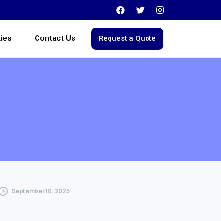
ties
Contact Us
Request a Quote
September 10, 2025