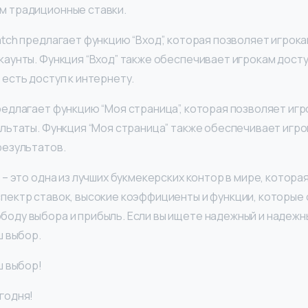
м традиционные ставки.
atch предлагает функцию “Вход”, которая позволяет игрока
каунты. Функция “Вход” также обеспечивает игрокам доступ
 есть доступ к интернету.
редлагает функцию “Моя страница”, которая позволяет иг
ультаты. Функция “Моя страница” также обеспечивает игро
результатов.
h – это одна из лучших букмекерских контор в мире, котора
спектр ставок, высокие коэффициенты и функции, которы
боду выбора и прибыль. Если вы ищете надежный и надежн
ш выбор.
ш выбор!
годня!