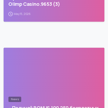
Olimp Casino.9653 (3)
May 15, 2026
News
– Получай BONUS 100 250 бесплатных