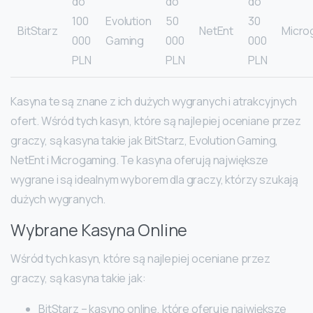
do
do
do
100
Evolution
50
30
BitStarz
NetEnt
Micro
000
Gaming
000
000
PLN
PLN
PLN
Kasyna te są znane z ich dużych wygranych i atrakcyjnych
ofert. Wśród tych kasyn, które są najlepiej oceniane przez
graczy, są kasyna takie jak BitStarz, Evolution Gaming,
NetEnt i Microgaming. Te kasyna oferują największe
wygrane i są idealnym wyborem dla graczy, którzy szukają
dużych wygranych.
Wybrane Kasyna Online
Wśród tych kasyn, które są najlepiej oceniane przez
graczy, są kasyna takie jak:
BitStarz – kasyno online, które oferuje największe