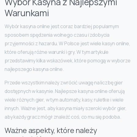
Wybór Kasyna z Najlepszymi
Warunkami
Wybór kasyna online jest coraz bardziej popularnym
sposobem spędzenia wolnego czasu i zdobycia
przyjemności z hazardu. W Polsce jest wiele kasyn online,
które oferują różne warunki i gry. W tym artykule
przedstawimy kilka wskazówek, które pomogą w wyborze
najlepszego kasyna online.
Przede wszystkim należy zwrócić uwagę na liczbę gier
dostępnych w kasynie. Najlepsze kasyna online oferują
wiele różnych gier, w tym automaty, kasy, ruletke i wiele
innych. Ważne jest, aby kasyna miały szeroki wybór gier,
aby każdy gracz mógł znaleźć coś, co mu się podoba.
Ważne aspekty, które należy