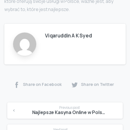
które oferują swoje usługi w Polsce, ważne jest, aby
wybrać to, które jest najlepsze.
Viqaruddin A K Syed
Share on Facebook
Share on Twitter
Previous post
Najlepsze Kasyna Online w Polsce w 2025.3063
Next post