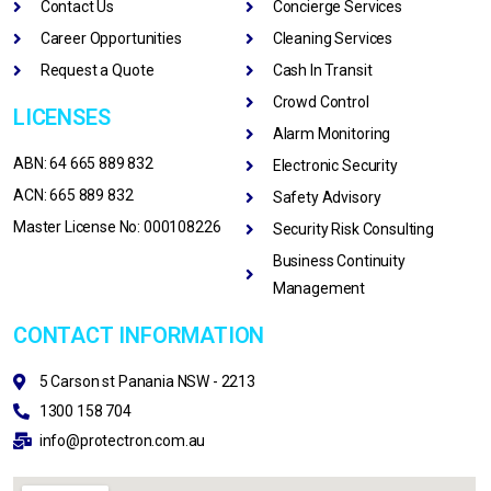
Contact Us
Concierge Services
Career Opportunities
Cleaning Services
Request a Quote
Cash In Transit
Crowd Control
LICENSES
Alarm Monitoring
ABN: 64 665 889 832
Electronic Security
ACN: 665 889 832
Safety Advisory
Master License No: 000108226
Security Risk Consulting
Business Continuity
Management
CONTACT INFORMATION
5 Carson st Panania NSW - 2213
1300 158 704
info@protectron.com.au