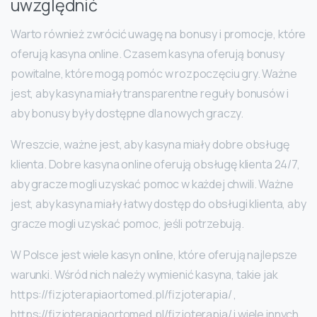
uwzględnić
Warto również zwrócić uwagę na bonusy i promocje, które
oferują kasyna online. Czasem kasyna oferują bonusy
powitalne, które mogą pomóc w rozpoczęciu gry. Ważne
jest, aby kasyna miały transparentne reguły bonusów i
aby bonusy były dostępne dla nowych graczy.
Wreszcie, ważne jest, aby kasyna miały dobre obsługę
klienta. Dobre kasyna online oferują obsługę klienta 24/7,
aby gracze mogli uzyskać pomoc w każdej chwili. Ważne
jest, aby kasyna miały łatwy dostęp do obsługi klienta, aby
gracze mogli uzyskać pomoc, jeśli potrzebują.
W Polsce jest wiele kasyn online, które oferują najlepsze
warunki. Wśród nich należy wymienić kasyna, takie jak
https://fizjoterapiaortomed.pl/fizjoterapia/ ,
https://fizjoterapiaortomed.pl/fizjoterapia/ i wiele innych.