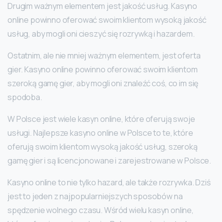
Drugim ważnym elementem jest jakość usług. Kasyno
online powinno oferować swoim klientom wysoką jakość
usług, aby mogli oni cieszyć się rozrywką i hazardem.
Ostatnim, ale nie mniej ważnym elementem, jest oferta
gier. Kasyno online powinno oferować swoim klientom
szeroką gamę gier, aby mogli oni znaleźć coś, co im się
spodoba.
W Polsce jest wiele kasyn online, które oferują swoje
usługi. Najlepsze kasyno online w Polsce to te, które
oferują swoim klientom wysoką jakość usług, szeroką
gamę gier i są licencjonowane i zarejestrowane w Polsce.
Kasyno online to nie tylko hazard, ale także rozrywka. Dziś
jest to jeden z najpopularniejszych sposobów na
spędzenie wolnego czasu. Wśród wielu kasyn online,