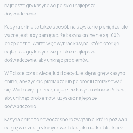
najlepsze gry kasynowe polskie i najlepsze
doświadczenie.
Kasyna online to także sposób na uzyskanie pieniądze, ale
ważne jest, aby pamiętać, że kasyna online nie są 100%
bezpieczne. Warto więc wybrać kasyno, które oferuje
najlepsze gry kasynowe polskie i najlepsze
doświadczenie, aby uniknąć problemów.
W Polsce coraz więcej ludzi decyduje się na grę w kasyno
online, aby zyskać pieniądze lub po prostu zrelaksować
się. Warto więc poznać najlepsze kasyna online w Polsce,
aby uniknąć problemów i uzyskać najlepsze
doświadczenie.
Kasyna online to nowoczesne rozwiązanie, które pozwala
na grę w różne gry kasynowe, takie jak ruletka, blackjack,