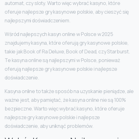
automat, czy sloty. Warto więc wybrać kasyno, które
oferuje najlepsze gry kasynowe polskie, aby cieszyć się
najlepszymi doświadczeniem.
Wśród najlepszych kasyn online w Polsce w 2025
znajdujemy kasyna, które oferują gry kasynowe polskie,
takie jak Book of Ra Deluxe, Book of Dead, czy Starburst.
Te kasyna online są najlepszymi w Polsce, ponieważ
oferują najlepsze gry kasynowe polskie i najlepsze
doświadczenie.
Kasyna online to także sposób na uzyskanie pieniądze, ale
ważne jest, aby pamiętać, że kasyna online nie są 100%
bezpieczne. Warto więc wybrać kasyno, które oferuje
najlepsze gry kasynowe polskie i najlepsze
doświadczenie, aby uniknąć problemów.