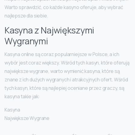
Warto sprawdzić, co każde kasyno oferuje, aby wybrać
najlepsze dla siebie.
Kasyna z Największymi
Wygranymi
Kasyna online są coraz popularniejsze w Polsce, a ich
wybór jest coraz większy. Wśród tych kasyn, które oferują
największe wygrane, warto wymienić kasyna, które są
znane z ich dużych wygranych i atrakcyjnych ofert. Wśród
tych kasyn, które są najlepiej oceniane przez graczy, są
kasyna takie jak:
Kasyna
Największe Wygrane