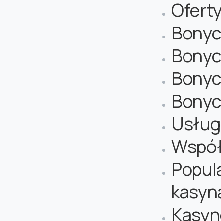
Oferty
Bonусy
Bonус
Bonус
Bonус
Usługi
Współ
Popula
kasyn
Kasyn