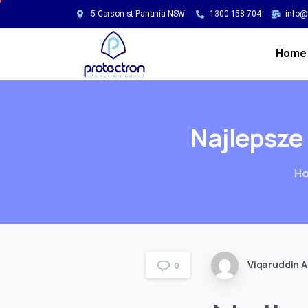
5 Carson st Panania NSW
1300 158 704
info@
Home
Najlepsze
H
Viqaruddin A
0