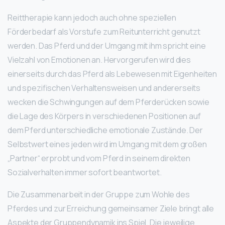
Reittherapie kann jedoch auch ohne speziellen
Förderbedarf als Vorstufe zum Reitunterricht genutzt
werden. Das Pferd und der Umgang mit ihm spricht eine
Vielzahl von Emotionen an. Hervorgerufen wird dies
einerseits durch das Pferd als Lebewesen mit Eigenheiten
und spezifischen Verhaltensweisen und andererseits
wecken die Schwingungen auf dem Pferderücken sowie
die Lage des Körpers in verschiedenen Positionen auf
dem Pferd unterschiedliche emotionale Zustände. Der
Selbstwert eines jeden wird im Umgang mit dem großen
„Partner“ erprobt und vom Pferd in seinem direkten
Sozialverhalten immer sofort beantwortet.
Die Zusammenarbeit in der Gruppe zum Wohle des
Pferdes und zur Erreichung gemeinsamer Ziele bringt alle
Aspekte der Gruppendynamik ins Spiel. Die jeweilige