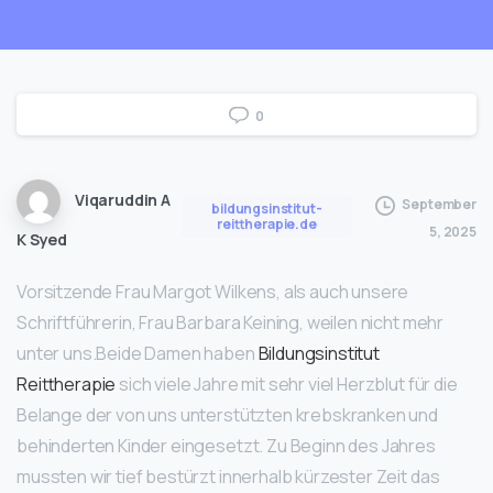
0
Viqaruddin A
September
bildungsinstitut-
reittherapie.de
5, 2025
K Syed
Vorsitzende Frau Margot Wilkens, als auch unsere
Schriftführerin, Frau Barbara Keining, weilen nicht mehr
unter uns.Beide Damen haben
Bildungsinstitut
Reittherapie
sich viele Jahre mit sehr viel Herzblut für die
Belange der von uns unterstützten krebskranken und
behinderten Kinder eingesetzt. Zu Beginn des Jahres
mussten wir tief bestürzt innerhalb kürzester Zeit das