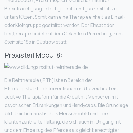
Therapeuten „Pferd“ möglich, Menschen mit ihren
Beeinträchtigungen fachgerecht und ganzheitlich zu
unterstützen. Somit kann eine Therapieeinheit als Einzel-
oder Kleingruppe gestaltet werden. Der Einsatz der
Reittherapie findet auf dem Gelände in Primerburg, Zum
Steinsitz 18a in Güstrow statt.
Praxisteil Modul 8:
Die Reittherapie (IPTh) ist ein Bereich der
Pferdegestützten Interventionen und bezeichnet eine
additive Therapieform für die Arbeit mit Menschen mit
psychischen Erkrankungen und Handycaps. Die Grundlage
bildet ein humanistisches Menschenbild und eine
klientenzentrierte Haltung, die sich auch im Umgang mit
und dem Einbezug des Pferdes als gleichberechtigter