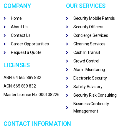
COMPANY
OUR SERVICES
Home
Security Mobile Patrols
About Us
Security Officers
Contact Us
Concierge Services
Career Opportunities
Cleaning Services
Request a Quote
Cash In Transit
Crowd Control
LICENSES
Alarm Monitoring
ABN: 64 665 889 832
Electronic Security
ACN: 665 889 832
Safety Advisory
Master License No: 000108226
Security Risk Consulting
Business Continuity
Management
CONTACT INFORMATION