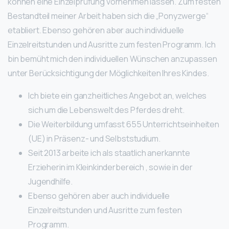
können eine Einzelprüfung vornehmen lassen. Zum festen
Bestandteil meiner Arbeit haben sich die „Ponyzwerge“
etabliert. Ebenso gehören aber auch individuelle
Einzelreitstunden und Ausritte zum festen Programm. Ich
bin bemüht mich den individuellen Wünschen anzupassen
unter Berücksichtigung der Möglichkeiten Ihres Kindes.
Ich biete ein ganzheitliches Angebot an, welches
sich um die Lebenswelt des Pferdes dreht.
Die Weiterbildung umfasst 655 Unterrichtseinheiten
(UE) in Präsenz- und Selbststudium.
Seit 2013 arbeite ich als staatlich anerkannte
Erzieherin im Kleinkinderbereich , sowie in der
Jugendhilfe.
Ebenso gehören aber auch individuelle
Einzelreitstunden und Ausritte zum festen
Programm.