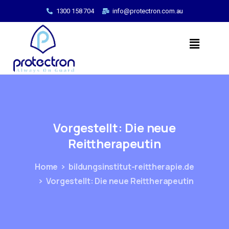
1300 158 704
info@protectron.com.au
Vorgestellt:
Die
neue
Reittherapeutin
Home
bildungsinstitut-reittherapie.de
Vorgestellt: Die neue Reittherapeutin