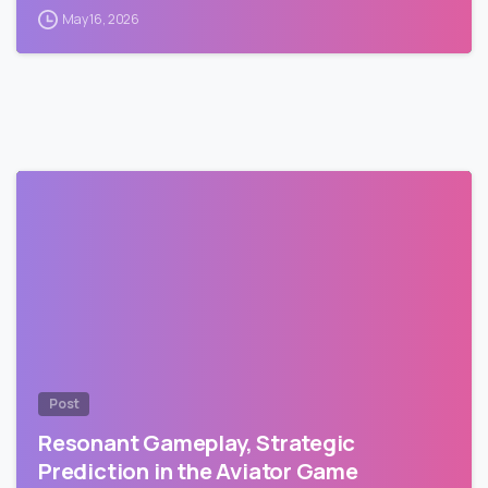
May 16, 2026
Post
Resonant Gameplay, Strategic
Prediction in the Aviator Game