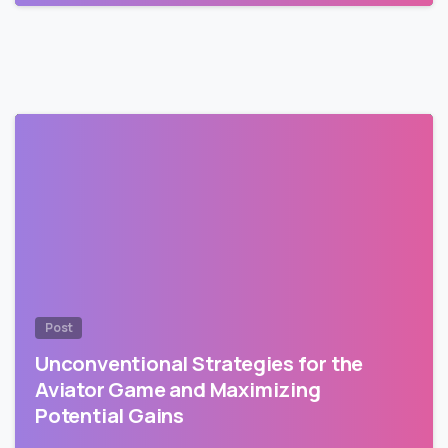
Post
Unconventional Strategies for the
Aviator Game and Maximizing
Potential Gains