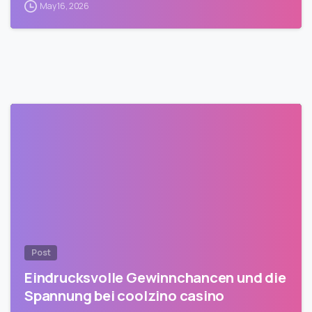
May 16, 2026
Post
Eindrucksvolle Gewinnchancen und die
Spannung bei coolzino casino