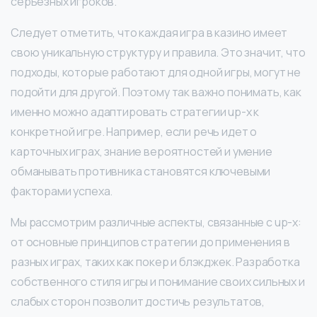
серьезных игроков.
Следует отметить, что каждая игра в казино имеет
свою уникальную структуру и правила. Это значит, что
подходы, которые работают для одной игры, могут не
подойти для другой. Поэтому так важно понимать, как
именно можно адаптировать стратегии up-x к
конкретной игре. Например, если речь идет о
карточных играх, знание вероятностей и умение
обманывать противника становятся ключевыми
факторами успеха.
Мы рассмотрим различные аспекты, связанные с up-x:
от основные принципов стратегии до применения в
разных играх, таких как покер и блэкджек. Разработка
собственного стиля игры и понимание своих сильных и
слабых сторон позволит достичь результатов,