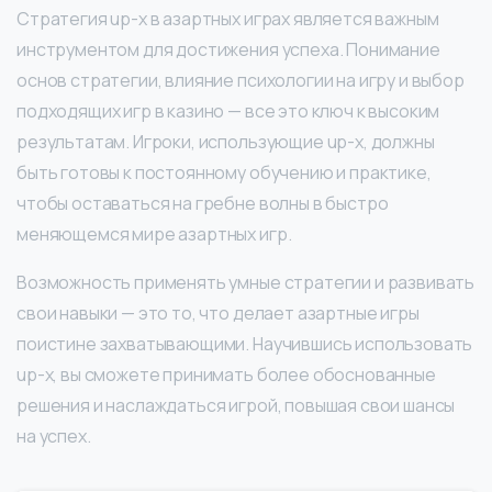
Стратегия up-x в азартных играх является важным
инструментом для достижения успеха. Понимание
основ стратегии, влияние психологии на игру и выбор
подходящих игр в казино — все это ключ к высоким
результатам. Игроки, использующие up-x, должны
быть готовы к постоянному обучению и практике,
чтобы оставаться на гребне волны в быстро
меняющемся мире азартных игр.
Возможность применять умные стратегии и развивать
свои навыки — это то, что делает азартные игры
поистине захватывающими. Научившись использовать
up-x, вы сможете принимать более обоснованные
решения и наслаждаться игрой, повышая свои шансы
на успех.