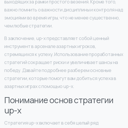
выходящих за рамки простого везения. Кроме того,
важно помнить о важности дисциплины и контроля над
эмоциями во время игры, что не менее существенно,
чем любые стратегии.
В заключение, up-x представляет собой ценный
инструмент в арсенале азартных игроков,
стремящихся к успеху. Использование проработанных
стратегий сокращает риски и увеличивает шансы на
победу. Давайте подробнее разберем основные
стратегии, которые помогут вам добиться успеха в
азартных играх с помощью up-x.
Понимание основ стратегии
up-x
Стратегия up-x включает в себя целый ряд