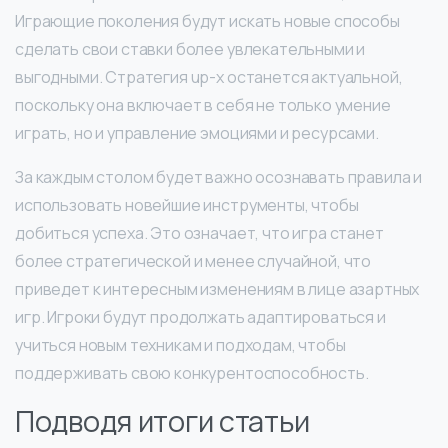
Играющие поколения будут искать новые способы
сделать свои ставки более увлекательными и
выгодными. Стратегия up-x останется актуальной,
поскольку она включает в себя не только умение
играть, но и управление эмоциями и ресурсами.
За каждым столом будет важно осознавать правила и
использовать новейшие инструменты, чтобы
добиться успеха. Это означает, что игра станет
более стратегической и менее случайной, что
приведет к интересным изменениям в лице азартных
игр. Игроки будут продолжать адаптироваться и
учиться новым техникам и подходам, чтобы
поддерживать свою конкурентоспособность.
Подводя итоги статьи