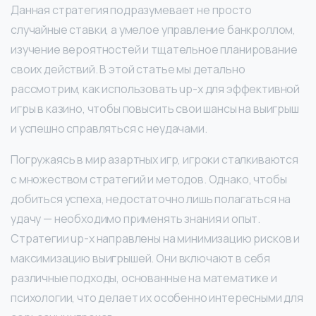
Данная стратегия подразумевает не просто
случайные ставки, а умелое управление банкроллом,
изучение вероятностей и тщательное планирование
своих действий. В этой статье мы детально
рассмотрим, как использовать up-x для эффективной
игры в казино, чтобы повысить свои шансы на выигрыш
и успешно справляться с неудачами.
Погружаясь в мир азартных игр, игроки сталкиваются
с множеством стратегий и методов. Однако, чтобы
добиться успеха, недостаточно лишь полагаться на
удачу — необходимо применять знания и опыт.
Стратегии up-x направлены на минимизацию рисков и
максимизацию выигрышей. Они включают в себя
различные подходы, основанные на математике и
психологии, что делает их особенно интересными для