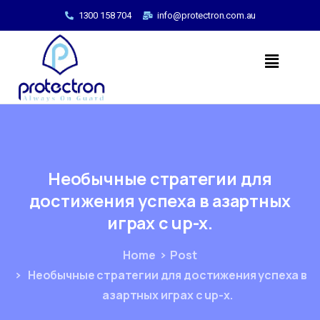
1300 158 704
info@protectron.com.au
Необычные
стратегии
для
достижения
успеха
в
азартных
играх
с
up-x.
Home
Post
Необычные стратегии для достижения успеха в
азартных играх с up-x.