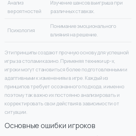
Анализ
Изучение шансов выигрыша при
вероятностей
различных ставках.
Понимание эмоционального
Психология
влияния на решение.
Эти принципы создают прочную основу для успешной
игры за столами казино. Применяя техники up-x,
игроки могут становиться более подготовленными и
адаптивными к изменениям в игре. Каждый из
принципов требует осознанного подхода, и именно
поэтому так важно их постоянно анализировать и
корректировать свои действия в зависимости от
ситуации.
Основные ошибки игроков