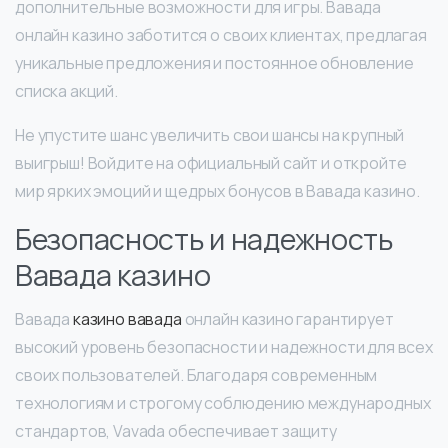
дополнительные возможности для игры. Вавада
онлайн казино заботится о своих клиентах, предлагая
уникальные предложения и постоянное обновление
списка акций.
Не упустите шанс увеличить свои шансы на крупный
выигрыш! Войдите на официальный сайт и откройте
мир ярких эмоций и щедрых бонусов в Вавада казино.
Безопасность и надежность
Вавада казино
Вавада
казино вавада
онлайн казино гарантирует
высокий уровень безопасности и надежности для всех
своих пользователей. Благодаря современным
технологиям и строгому соблюдению международных
стандартов, Vavada обеспечивает защиту