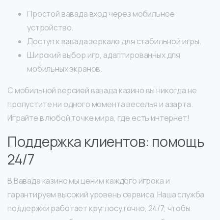
Простой вавада вход через мобильное
устройство.
Доступ к вавада зеркало для стабильной игры.
Широкий выбор игр, адаптированных для
мобильных экранов.
С мобильной версией вавада казино вы никогда не
пропустите ни одного момента веселья и азарта.
Играйте в любой точке мира, где есть интернет!
Поддержка клиентов: помощь
24/7
В Вавада казино мы ценим каждого игрока и
гарантируем высокий уровень сервиса. Наша служба
поддержки работает круглосуточно, 24/7, чтобы