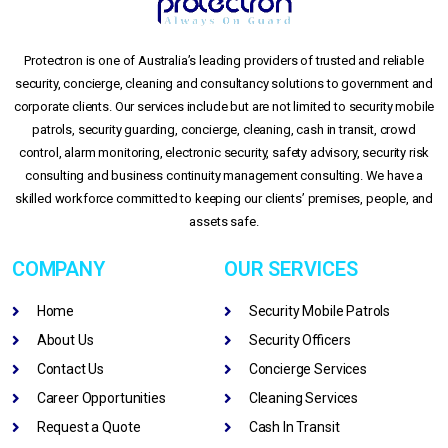
Protectron is one of Australia’s leading providers of trusted and reliable
security, concierge, cleaning and consultancy solutions to government and
corporate clients. Our services include but are not limited to security mobile
patrols, security guarding, concierge, cleaning, cash in transit, crowd
control, alarm monitoring, electronic security, safety advisory, security risk
consulting and business continuity management consulting. We have a
skilled workforce committed to keeping our clients’ premises, people, and
assets safe.
COMPANY
OUR SERVICES
Home
Security Mobile Patrols
About Us
Security Officers
Contact Us
Concierge Services
Career Opportunities
Cleaning Services
Request a Quote
Cash In Transit