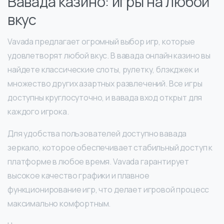
Вавада казино: игры на любой
вкус
Vavada предлагает огромный выбор игр, которые
удовлетворят любой вкус. В вавада онлайн казино вы
найдете классические слоты, рулетку, блэкджек и
множество других азартных развлечений. Все игры
доступны круглосуточно, и вавада вход открыт для
каждого игрока.
Для удобства пользователей доступно вавада
зеркало, которое обеспечивает стабильный доступ к
платформе в любое время. Vavada гарантирует
высокое качество графики и плавное
функционирование игр, что делает игровой процесс
максимально комфортным.