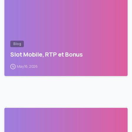
Blog
Slot Mobile, RTP et Bonus
May 16, 2026