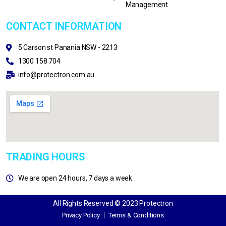
Management
CONTACT INFORMATION
5 Carson st Panania NSW - 2213
1300 158 704
info@protectron.com.au
TRADING HOURS
We are open 24 hours, 7 days a week.
All Rights Reserved © 2023 Protectron
Privacy Policy
Terms & Conditions