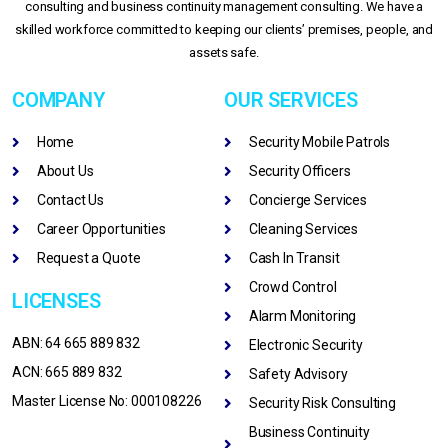
consulting and business continuity management consulting. We have a
skilled workforce committed to keeping our clients’ premises, people, and
assets safe.
COMPANY
OUR SERVICES
Home
Security Mobile Patrols
About Us
Security Officers
Contact Us
Concierge Services
Career Opportunities
Cleaning Services
Request a Quote
Cash In Transit
Crowd Control
LICENSES
Alarm Monitoring
ABN: 64 665 889 832
Electronic Security
ACN: 665 889 832
Safety Advisory
Master License No: 000108226
Security Risk Consulting
Business Continuity