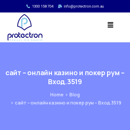
1300 158 704
info@protectron.com.au
сайт
–
онлайн
казино
и
покер
рум
–
Вход.3519
Home
Blog
сайт – онлайн казино и покер рум – Вход.3519