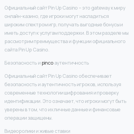
Официальный сайт Pin Up Casino – это gateway к миру
онлайн-казино, где игроки могут насладиться
широким спектром игр, получать выгодные бонусы и
иметь доступ к услугам поддержки. В этом разделе мы
рассмотрим преимущества и функции официального
сайта Pin Up Casino.
Безопасность и
pinco
аутентичность
Официальный сайт Pin Up Casino обеспечивает
безопасность и аутентичность игроков, используя
современные технологии шифрования и проверку
идентификации. Это означает, что игроки могут быть
уверены в том, что их личные данные и финансовые
операции защищены.
Видеоролики и живые ставки