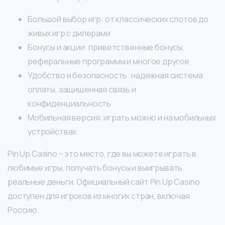
Большой выбор игр: от классических слотов до
живых игр с дилерами
Бонусы и акции: приветственные бонусы,
реферальные программы и многое другое
Удобство и безопасность: надежная система
оплаты, защищенная связь и
конфиденциальность
Мобильная версия: играть можно и на мобильных
устройствах
Pin Up Casino – это место, где вы можете играть в
любимые игры, получать бонусы и выигрывать
реальные деньги. Официальный сайт Pin Up Casino
доступен для игроков из многих стран, включая
Россию.