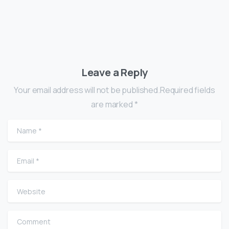
Leave a Reply
Your email address will not be published.Required fields
are marked *
Name
*
Email
*
Website
Comment