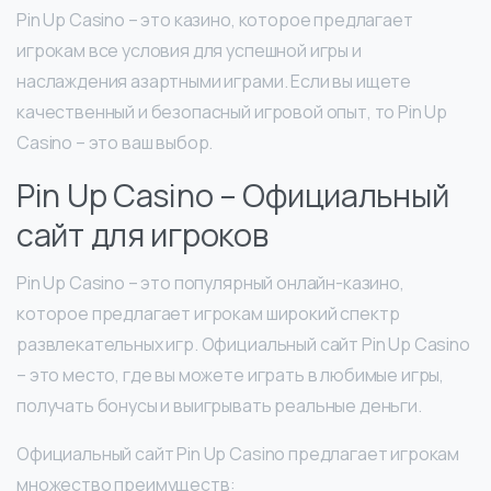
Pin Up Casino – это казино, которое предлагает
игрокам все условия для успешной игры и
наслаждения азартными играми. Если вы ищете
качественный и безопасный игровой опыт, то Pin Up
Casino – это ваш выбор.
Pin Up Casino – Официальный
сайт для игроков
Pin Up Casino – это популярный онлайн-казино,
которое предлагает игрокам широкий спектр
развлекательных игр. Официальный сайт Pin Up Casino
– это место, где вы можете играть в любимые игры,
получать бонусы и выигрывать реальные деньги.
Официальный сайт Pin Up Casino предлагает игрокам
множество преимуществ: