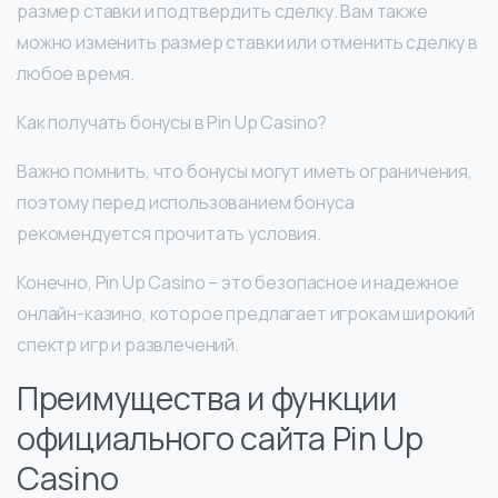
размер ставки и подтвердить сделку. Вам также
можно изменить размер ставки или отменить сделку в
любое время.
Как получать бонусы в Pin Up Casino?
Важно помнить, что бонусы могут иметь ограничения,
поэтому перед использованием бонуса
рекомендуется прочитать условия.
Конечно, Pin Up Casino – это безопасное и надежное
онлайн-казино, которое предлагает игрокам широкий
спектр игр и развлечений.
Преимущества и функции
официального сайта Pin Up
Casino