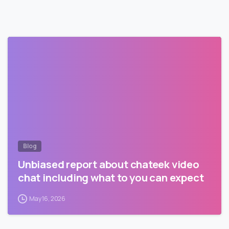
Blog
Unbiased report about chateek video
chat including what to you can expect
May 16, 2026