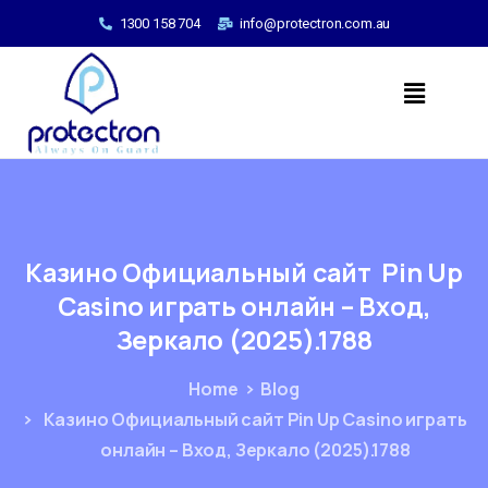
1300 158 704
info@protectron.com.au
Казино
Официальный
сайт
Pin
Up
Casino
играть
онлайн
–
Вход,
Зеркало
(2025).1788
Home
Blog
Казино Официальный сайт Pin Up Casino играть
онлайн – Вход, Зеркало (2025).1788