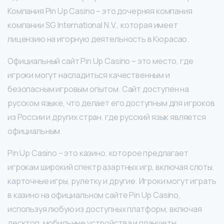
Компания Pin Up Casino – это дочерняя компания
компании SG International N.V., которая имеет
лицензию на игорную деятельность в Кюрасао.
Официальный сайт Pin Up Casino – это место, где
игроки могут насладиться качественным и
безопасным игровым опытом. Сайт доступен на
русском языке, что делает его доступным для игроков
из России и других стран, где русский язык является
официальным.
Pin Up Casino – это казино, которое предлагает
игрокам широкий спектр азартных игр, включая слоты,
карточные игры, рулетку и другие. Игроки могут играть
в казино на официальном сайте Pin Up Casino,
используя любую из доступных платформ, включая
десктоп, мобильные устройства и планшеты.