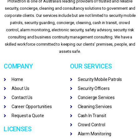
Protectron is one of Australia’s leading providers of trusted and reliable
security, concierge, cleaning and consultancy solutions to government and
corporate clients. Our services include but are not limited to security mobile
patrols, security guarding, concierge, cleaning, cash in transit, crowd
control, alarm monitoring, electronic security, safety advisory, security risk
consulting and business continuity management consulting. We have a
skilled workforce committed to keeping our clients’ premises, people, and
assets safe.
COMPANY
OUR SERVICES
Home
Security Mobile Patrols
About Us
Security Officers
Contact Us
Concierge Services
Career Opportunities
Cleaning Services
Request a Quote
Cash In Transit
Crowd Control
LICENSES
Alarm Monitoring