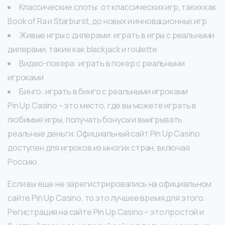
Классические слоты: от классических игр, таких как
Book of Ra и Starburst, до новых и инновационных игр
Живые игры с дилерами: играть в игры с реальными
дилерами, такие как blackjack и roulette
Видео-покера: играть в покер с реальными
игроками
Бинго: играть в бинго с реальными игроками
Pin Up Casino – это место, где вы можете играть в
любимые игры, получать бонусы и выигрывать
реальные деньги. Официальный сайт Pin Up Casino
доступен для игроков из многих стран, включая
Россию.
Если вы еще не зарегистрировались на официальном
сайте Pin Up Casino, то это лучшее время для этого.
Регистрация на сайте Pin Up Casino – это простой и