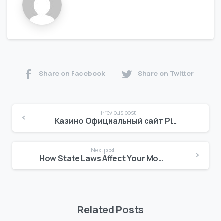
Share on Facebook
Share on Twitter
Previous post
Казино Официальный сайт Pin Up Casino играть онлайн – Вход Зеркало 2025.1819
Next post
How State Laws Affect Your Mobile Home Purchase Agreement
Related Posts