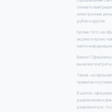
Официальный сайт
снимать выигрыши
электронные деньг
рубли и другие.
Кроме того, на оф
акциях и промо-ка
найти информацию 
Важно! Официальны
вы можете играть 
Также, на официал
правилах и услови
В целом, официаль
развлечения и фин
развлекаться, то 