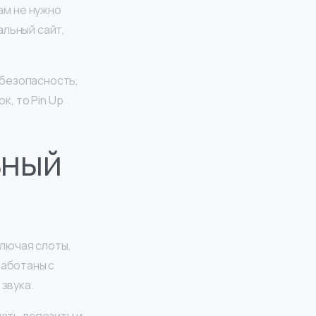
ам не нужно
альный сайт,
 безопасность,
к, то Pin Up
ьный
ключая слоты,
работаны с
звука.