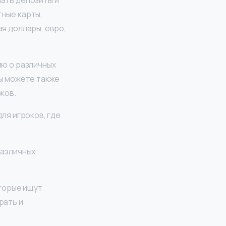
лать депозиты и
тные карты,
ая доллары, евро,
ию о различных
Вы можете также
ков.
ля игроков, где
различных
оторые ищут
рать и