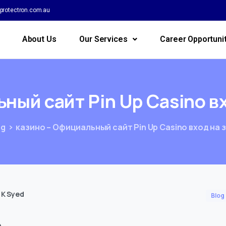
protectron.com.au
About Us
Our Services
Career Opportuni
ьный
сайт
Pin
Up
Casino
в
og
казино – Официальный сайт Pin Up Casino вход на 
 K Syed
Blog