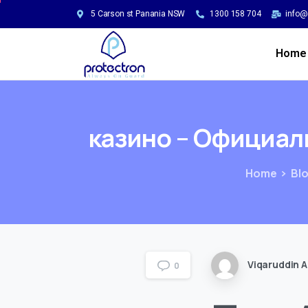
5 Carson st Panania NSW
1300 158 704
info@
Home
казино
–
Официал
Home
Bl
Viqaruddin A
0