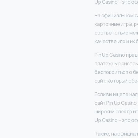
Up Casino – это о
На официальном са
карточные игры, р
соответствие меж
качестве игр и их
Pin Up Casino пре
платежные системы, 
беспокоиться о бе
сайт, который об
Если вы ищете над
сайт Pin Up Casin
широкий спектр иг
Up Casino – это о
Также, на официал