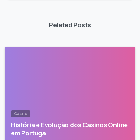
Related Posts
Casino
História e Evolução dos Casinos Online
em Portugal