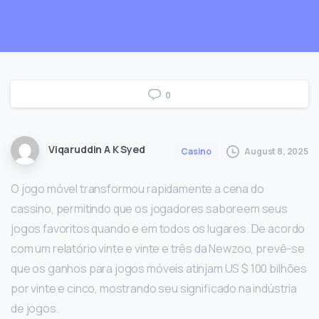
0
Viqaruddin A K Syed
August 8, 2025
Casino
O jogo móvel transformou rapidamente a cena do
cassino, permitindo que os jogadores saboreem seus
jogos favoritos quando e em todos os lugares. De acordo
com um relatório vinte e vinte e três da Newzoo, prevê-se
que os ganhos para jogos móveis atinjam US $ 100 bilhões
por vinte e cinco, mostrando seu significado na indústria
de jogos.