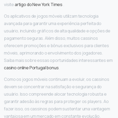
visite
artigo do New York Times
.
Os aplicativos de jogos móveis utilizam tecnologia
avançada para garantir uma experiência perfeita do
usuário, incluindo gráficos de alta qualidade e opções de
pagamento seguras. Além disso, muitos cassinos
oferecem promoções e bônus exclusivos para clientes
móveis, aprimorando o envolvimento dos jogadores.
Saiba mais sobre essas oportunidades interessantes em
casino online Portugal bonus
.
Como os jogos móveis continuam a evoluir, os cassinos
devem se concentrar na satisfação e segurança do
usuário. Isso compreende alocar tecnologia robusta e
garantir adesão às regras para proteger os players. Ao
fazer isso, os cassinos podem sustentar uma vantagem
vantajosa em um mercado em constante evolução.