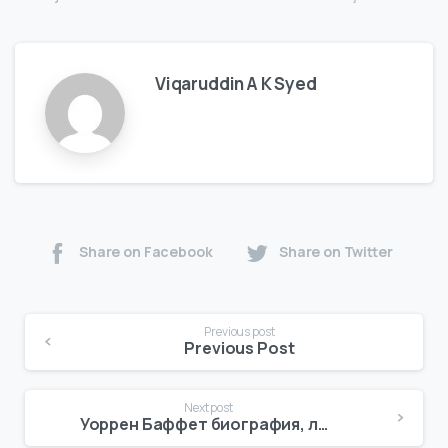
Viqaruddin A K Syed
Share on Facebook
Share on Twitter
Previous post
Previous Post
Next post
Уоррен Баффет биография, личная жизнь, фото, новости, книги, правила, инвестирование, состояние, фильм, акции 2025 24СМИ