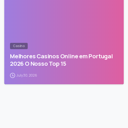
Casino
Melhores Casinos Online em Portugal
2026 O Nosso Top 15
July 30, 2026