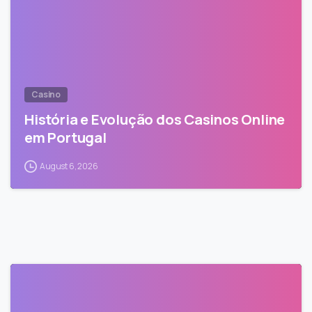
Casino
História e Evolução dos Casinos Online
em Portugal
August 6, 2026