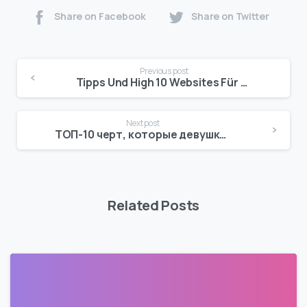
Share on Facebook
Share on Twitter
Previous post
Tipps Und High 10 Websites Für Video-chat Mit Fremden Im Jahr 2025
Next post
ТОП-10 черт, которые девушки по вызову замечают в клиенте в первую очередь
Related Posts