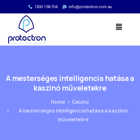
1300 158 704
info@protectron.com.au
A
mesterséges
intelligencia
hatása
a
kaszinó
műveletekre
Home
Casino
A mesterséges intelligencia hatása a kaszinó
műveletekre