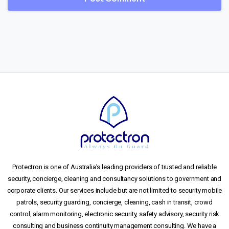
Protectron is one of Australia’s leading providers of trusted and reliable
security, concierge, cleaning and consultancy solutions to government and
corporate clients. Our services include but are not limited to security mobile
patrols, security guarding, concierge, cleaning, cash in transit, crowd
control, alarm monitoring, electronic security, safety advisory, security risk
consulting and business continuity management consulting. We have a