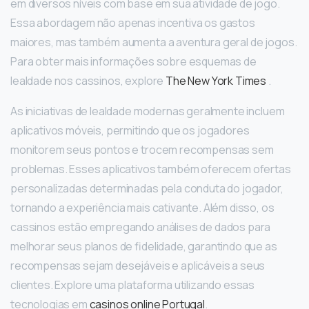
em diversos níveis com base em sua atividade de jogo.
Essa abordagem não apenas incentiva os gastos
maiores, mas também aumenta a aventura geral de jogos.
Para obter mais informações sobre esquemas de
lealdade nos cassinos, explore
The New York Times
.
As iniciativas de lealdade modernas geralmente incluem
aplicativos móveis, permitindo que os jogadores
monitorem seus pontos e trocem recompensas sem
problemas. Esses aplicativos também oferecem ofertas
personalizadas determinadas pela conduta do jogador,
tornando a experiência mais cativante. Além disso, os
cassinos estão empregando análises de dados para
melhorar seus planos de fidelidade, garantindo que as
recompensas sejam desejáveis ​​e aplicáveis ​​a seus
clientes. Explore uma plataforma utilizando essas
tecnologias em
casinos online Portugal
.