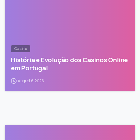
Casino
História e Evolução dos Casinos Online
em Portugal
August 6, 2026