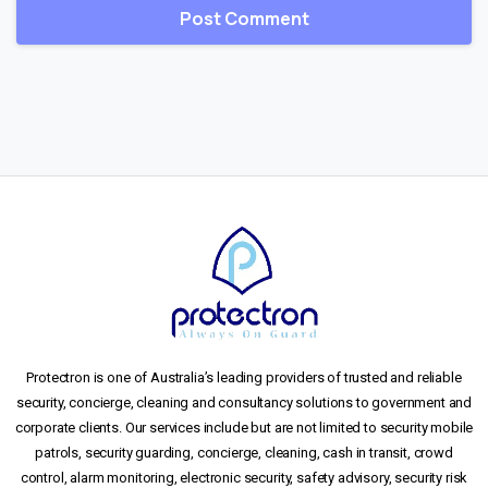
Protectron is one of Australia’s leading providers of trusted and reliable
security, concierge, cleaning and consultancy solutions to government and
corporate clients. Our services include but are not limited to security mobile
patrols, security guarding, concierge, cleaning, cash in transit, crowd
control, alarm monitoring, electronic security, safety advisory, security risk