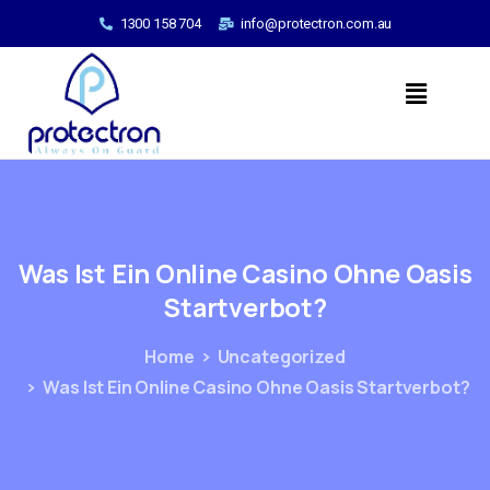
1300 158 704
info@protectron.com.au
Was
Ist
Ein
Online
Casino
Ohne
Oasis
Startverbot?
Home
Uncategorized
Was Ist Ein Online Casino Ohne Oasis Startverbot?