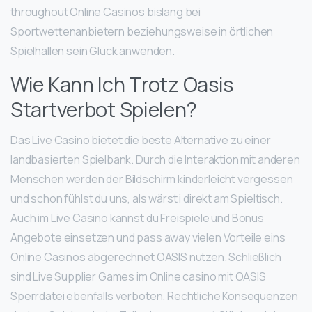
throughout Online Casinos bislang bei
Sportwettenanbietern beziehungsweise in örtlichen
Spielhallen sein Glück anwenden.
Wie Kann Ich Trotz Oasis
Startverbot Spielen?
Das Live Casino bietet die beste Alternative zu einer
landbasierten Spielbank. Durch die Interaktion mit anderen
Menschen werden der Bildschirm kinderleicht vergessen
und schon fühlst du uns, als wärst i direkt am Spieltisch.
Auch im Live Casino kannst du Freispiele und Bonus
Angebote einsetzen und pass away vielen Vorteile eins
Online Casinos abgerechnet OASIS nutzen. Schließlich
sind Live Supplier Games im Online casino mit OASIS
Sperrdatei ebenfalls verboten. Rechtliche Konsequenzen