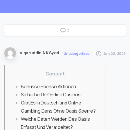
0
Viqaruddin A K Syed
July 22, 2025
Uncategorized
Content
Bonusse Ebenso Aktionen
Sicherheit In On-line Casinos
Gibt Es In Deutschland Online
Gambling Dens Ohne Oasis Sperre?
Welche Daten Werden Des Oasis
Erfasst Und Verarbeitet?