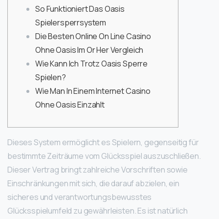
So Funktioniert Das Oasis
Spielersperrsystem
Die Besten Online On Line Casino
Ohne Oasis Im Or Her Vergleich
Wie Kann Ich Trotz Oasis Sperre
Spielen?
Wie Man In Einem Internet Casino
Ohne Oasis Einzahlt
Dieses System ermöglicht es Spielern, gegenseitig für
bestimmte Zeiträume vom Glücksspiel auszuschließen.
Dieser Vertrag bringt zahlreiche Vorschriften sowie
Einschränkungen mit sich, die darauf abzielen, ein
sicheres und verantwortungsbewusstes
Glücksspielumfeld zu gewährleisten. Es ist natürlich